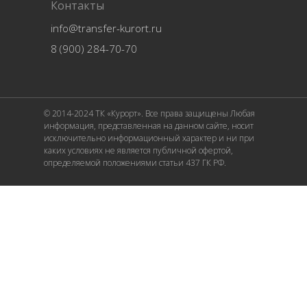
Контакты
info@transfer-kurort.ru
8 (900) 284-70-70
© 2014-2024 ТК «Курорт». Все права защищены Любая
информация, представленная на данном сайте, носит
исключительно информационный характер и ни при
каких условиях не является публичной офертой,
определяемой положениями статьи 437 ГК РФ.