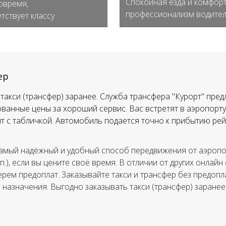
Спокойная езда и комфорт
овремя,
профессионализм водите
тствует классу
ер
такси (трансфер) заранее. Служба трансфера "Курорт" пред
ванные цены за хороший сервис. Вас встретят в аэропорту,
тят с табличкой. Автомобиль подается точно к прибытию рей
амый надёжный и удобный способ передвижения от аэропор
.п.), если вы цените своё время. В отличии от других онлайн
ерем предоплат. Заказывайте такси и трансфер без предопла
а назначения. Выгодно заказывать такси (трансфер) заранее