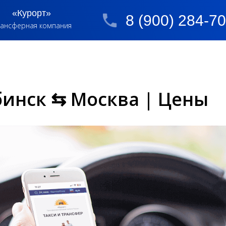
«Курорт»
8 (900) 284-7
ансферная компания
бинск ⇆ Москва | Цены