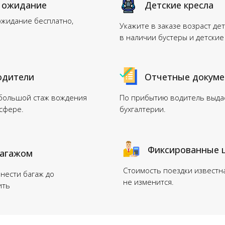
 ожидание
Детские кресла
ожидание бесплатно,
Укажите в заказе возраст дет
в наличии бустеры и детские
одители
Отчетные докум
 большой стаж вождения
По прибытию водитель выдас
нсфере.
бухгалтерии.
Фиксированные 
багажом
Стоимость поездки известн
нести багаж до
не изменится.
ить