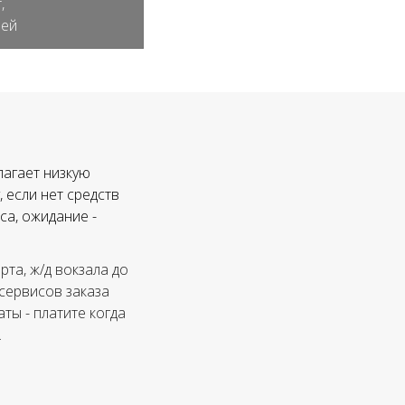
,
лей
лагает низкую
 если нет средств
са, ожидание -
та, ж/д вокзала до
 сервисов заказа
ты - платите когда
.