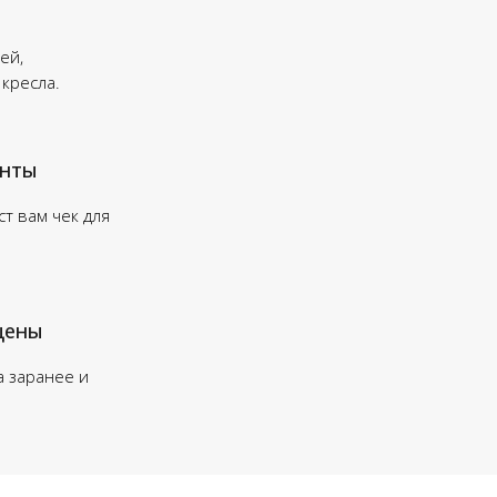
ей,
 кресла.
енты
т вам чек для
цены
а заранее и