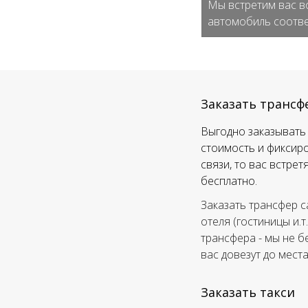
Мы встретим вас в
автомобиль соотве
Заказать трансф
Выгодно заказывать 
стоимость и фиксиро
связи, то вас встре
бесплатно.
Заказать трансфер с
отеля (гостиницы и.т
трансфера - мы не б
вас довезут до мест
Заказать такси