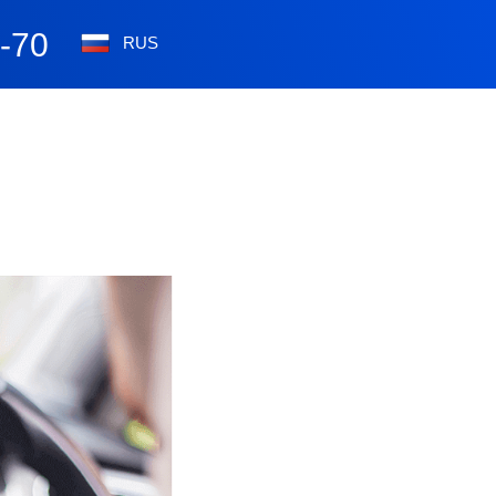
0-70
RUS