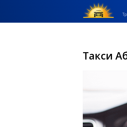
Тр
Такси А