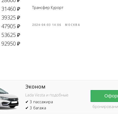
28600 ₽
Трансфер Курорт
31460 ₽
39325 ₽
47905 ₽
2024-04-03 14:06
МОСКВА
53625 ₽
Online брониров
время без пред
92950 ₽
Эконом
Lada Vesta и подобные
Оформ
✔ 3 пассажира
бронировани
✔ 3 багажа