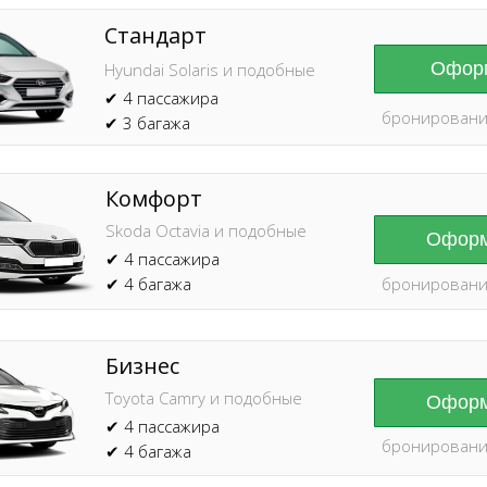
Стандарт
Оформ
Hyundai Solaris и подобные
✔ 4 пассажира
бронировани
✔ 3 багажа
Комфорт
Skoda Octavia и подобные
Оформ
✔ 4 пассажира
✔ 4 багажа
бронировани
Бизнес
Toyota Camry и подобные
Оформ
✔ 4 пассажира
бронировани
✔ 4 багажа