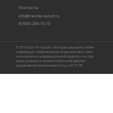
Контакты
info@transfer-kurort.ru
8 (900) 284-70-70
© 2014-2024 ТК «Курорт». Все права защищены Любая
информация, представленная на данном сайте, носит
исключительно информационный характер и ни при
каких условиях не является публичной офертой,
определяемой положениями статьи 437 ГК РФ.