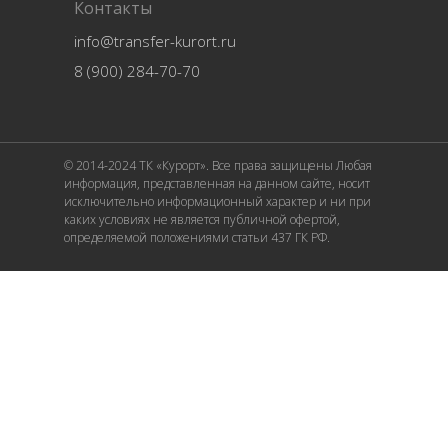
Контакты
info@transfer-kurort.ru
8 (900) 284-70-70
© 2014-2024 ТК «Курорт». Все права защищены Любая
информация, представленная на данном сайте, носит
исключительно информационный характер и ни при
каких условиях не является публичной офертой,
определяемой положениями статьи 437 ГК РФ.