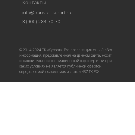
Контакты
info@transfer-kurort.ru
8 (900) 284-70-70
© 2014-2024 ТК «Курорт». Все права защищены Любая
информация, представленная на данном сайте, носит
исключительно информационный характер и ни при
каких условиях не является публичной офертой,
определяемой положениями статьи 437 ГК РФ.