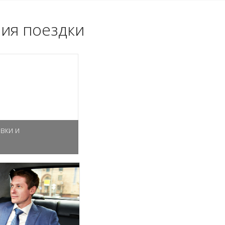
ия поездки
вки и