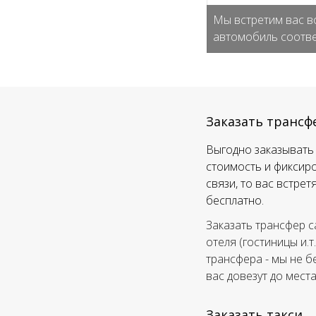
Мы встретим вас в
автомобиль соотве
Заказать трансф
Выгодно заказывать 
стоимость и фиксиро
связи, то вас встре
бесплатно.
Заказать трансфер с
отеля (гостиницы и.т
трансфера - мы не б
вас довезут до мест
Заказать такси