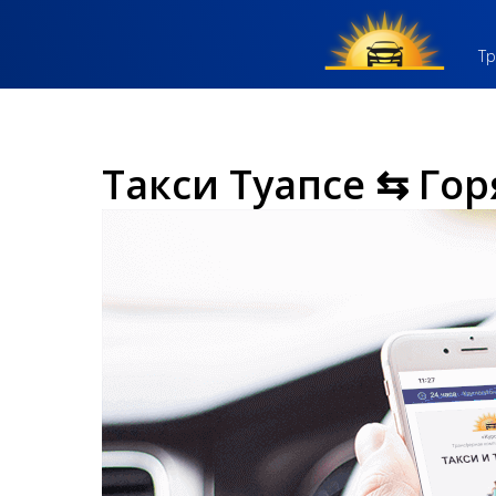
Тр
Такси Туапсе ⇆ Го