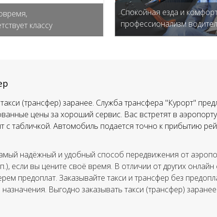
Спокойная езда и комфорт
овремя,
профессионализм водите
тствует классу
ер
такси (трансфер) заранее. Служба трансфера "Курорт" пред
ванные цены за хороший сервис. Вас встретят в аэропорту,
тят с табличкой. Автомобиль подается точно к прибытию рей
амый надёжный и удобный способ передвижения от аэропор
.п.), если вы цените своё время. В отличии от других онлайн
ерем предоплат. Заказывайте такси и трансфер без предопла
а назначения. Выгодно заказывать такси (трансфер) заранее