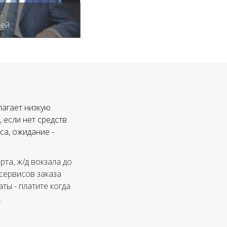
,
лей
лагает низкую
 если нет средств
са, ожидание -
та, ж/д вокзала до
 сервисов заказа
ты - платите когда
.