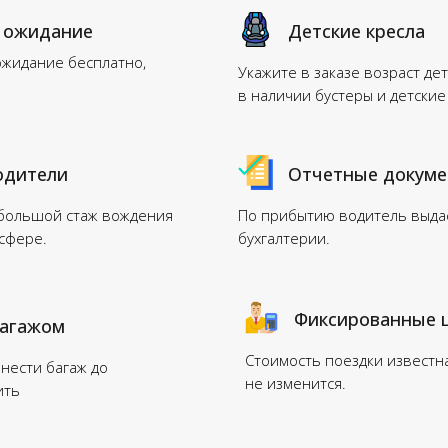
 ожидание
Детские кресла
ожидание бесплатно,
Укажите в заказе возраст дет
в наличии бустеры и детские
одители
Отчетные докум
 большой стаж вождения
По прибытию водитель выдас
нсфере.
бухгалтерии.
Фиксированные 
багажом
Стоимость поездки известн
нести багаж до
не изменится.
ить