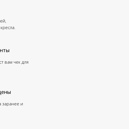
ей,
 кресла.
енты
т вам чек для
цены
а заранее и