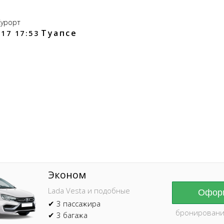
Курорт
Туапсе
17 17:53
Online брониров
время без пред
Эконом
Lada Vesta и подобные
Оформ
✔ 3 пассажира
бронировани
✔ 3 багажа