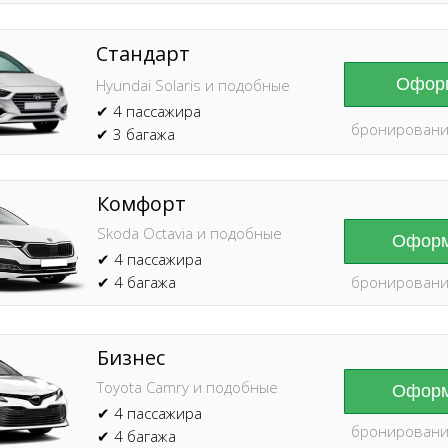
Стандарт
Оформ
Hyundai Solaris и подобные
✔ 4 пассажира
бронировани
✔ 3 багажа
Комфорт
Skoda Octavia и подобные
Оформ
✔ 4 пассажира
✔ 4 багажа
бронировани
Бизнес
Toyota Camry и подобные
Оформ
✔ 4 пассажира
бронировани
✔ 4 багажа