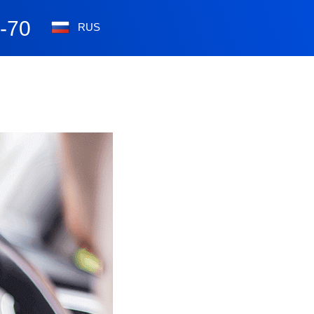
0-70
RUS