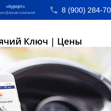
«Курорт»
8 (900) 284-7
ансферная компания
рячий Ключ | Цены