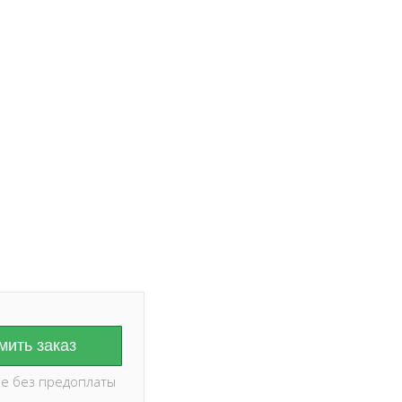
ание на дату и
оплаты ✅
ить заказ
е без предоплаты