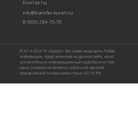
Контакты
info@transfer-kurort.ru
8 (900) 284-70-70
© 2014-2024 ТК «Курорт». Все права защищены Любая
информация, представленная на данном сайте, носит
исключительно информационный характер и ни при
каких условиях не является публичной офертой,
определяемой положениями статьи 437 ГК РФ.