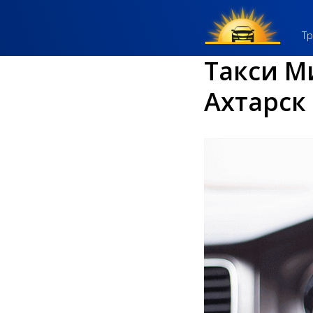
Тр
Такси М
Ахтарск