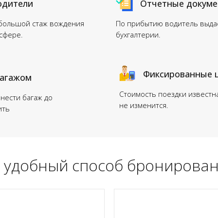
одители
Отчетные докум
 большой стаж вождения
По прибытию водитель выдас
нсфере.
бухгалтерии.
Фиксированные 
багажом
Стоимость поездки известн
нести багаж до
не изменится.
ить
 удобный способ бронирован