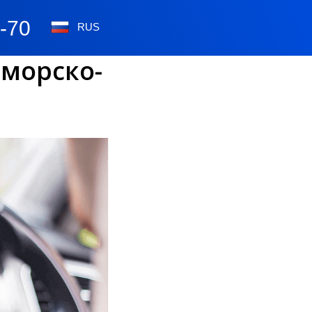
0-70
RUS
морско-