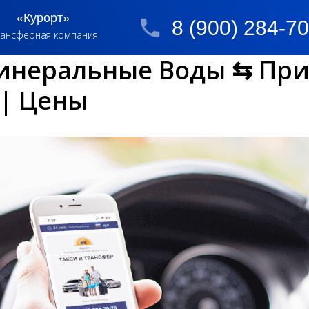
«Курорт»
8 (900) 284-7
ансферная компания
инеральные Воды ⇆ При
 | Цены