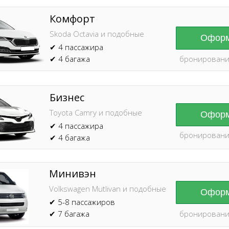
Комфорт
Skoda Octavia и подобные
Оформ
✔ 4 пассажира
✔ 4 багажа
бронировани
Бизнес
Toyota Camry и подобные
Оформ
✔ 4 пассажира
бронировани
✔ 4 багажа
Минивэн
Volkswagen Mutlivan и подобные
Оформ
✔ 5-8 пассажиров
✔ 7 багажа
бронировани