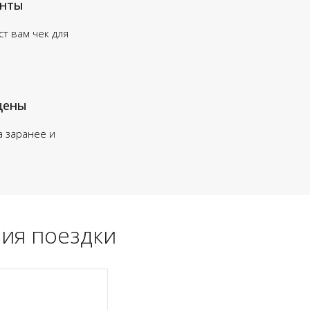
енты
т вам чек для
цены
а заранее и
ия поездки