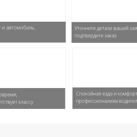
 и автомобиль,
Уточните детали вашей зая
подтвердите заказ
Спокойная езда и комфорт
овремя,
профессионализм водите
тствует классу