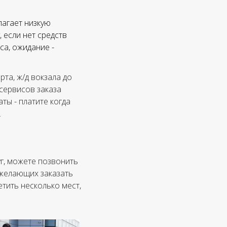
лагает низкую
 если нет средств
са, ожидание -
та, ж/д вокзала до
 сервисов заказа
ты - платите когда
.
уг, можете позвонить
, желающих заказать
етить несколько мест,