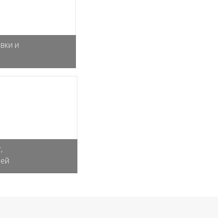
вки и
,
лей