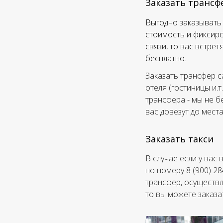
Заказать трансф
Выгодно заказывать 
стоимость и фиксиро
связи, то вас встре
бесплатно.
Заказать трансфер с
отеля (гостиницы и.т
трансфера - мы не б
вас довезут до мест
Заказать такси
В случае если у вас
по номеру 8 (900) 2
трансфер, осуществл
то вы можете заказа