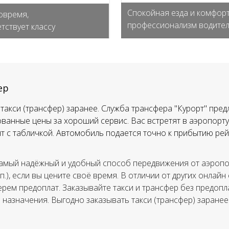
Спокойная езда и комфорт
овремя,
профессионализм водите
тствует классу
ер
такси (трансфер) заранее. Служба трансфера "Курорт" пред
ванные цены за хороший сервис. Вас встретят в аэропорту,
тят с табличкой. Автомобиль подается точно к прибытию рей
амый надёжный и удобный способ передвижения от аэропор
.п.), если вы цените своё время. В отличии от других онлайн
ерем предоплат. Заказывайте такси и трансфер без предопла
а назначения. Выгодно заказывать такси (трансфер) заранее