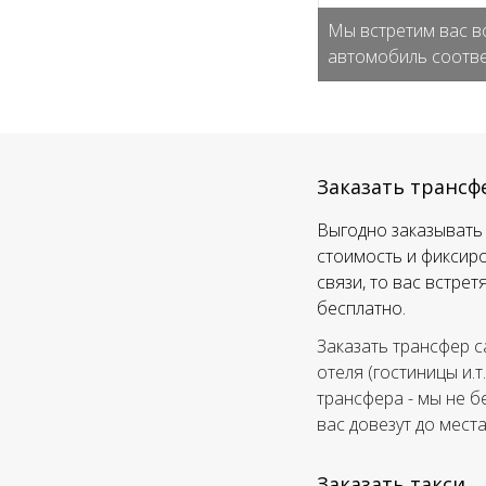
Мы встретим вас в
автомобиль соотве
Заказать трансф
Выгодно заказывать 
стоимость и фиксиро
связи, то вас встре
бесплатно.
Заказать трансфер с
отеля (гостиницы и.т
трансфера - мы не б
вас довезут до мест
Заказать такси