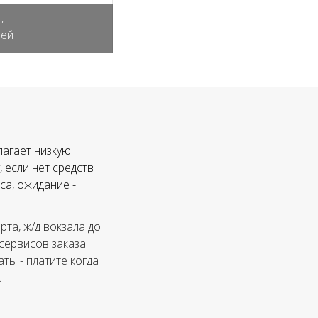
,
лей
лагает низкую
 если нет средств
са, ожидание -
та, ж/д вокзала до
 сервисов заказа
ты - платите когда
.