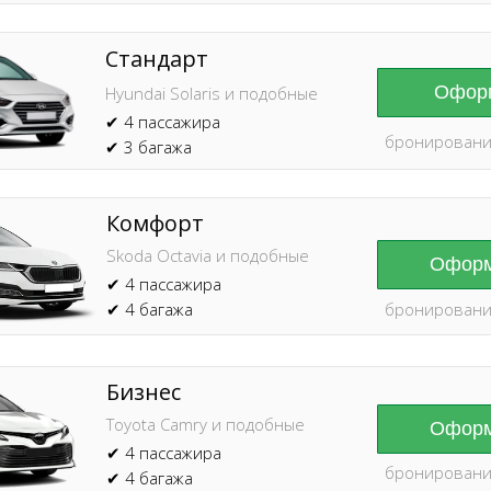
Стандарт
Оформ
Hyundai Solaris и подобные
✔ 4 пассажира
бронировани
✔ 3 багажа
Комфорт
Skoda Octavia и подобные
Оформ
✔ 4 пассажира
✔ 4 багажа
бронировани
Бизнес
Toyota Camry и подобные
Оформ
✔ 4 пассажира
бронировани
✔ 4 багажа