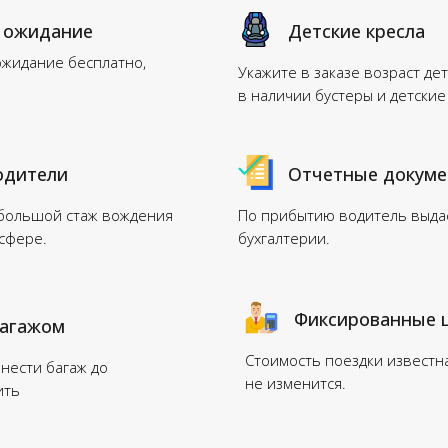
 ожидание
Детские кресла
ожидание бесплатно,
Укажите в заказе возраст дет
в наличии бустеры и детские
одители
Отчетные докум
 большой стаж вождения
По прибытию водитель выдас
нсфере.
бухгалтерии.
Фиксированные 
багажом
Стоимость поездки известн
нести багаж до
не изменится.
ить