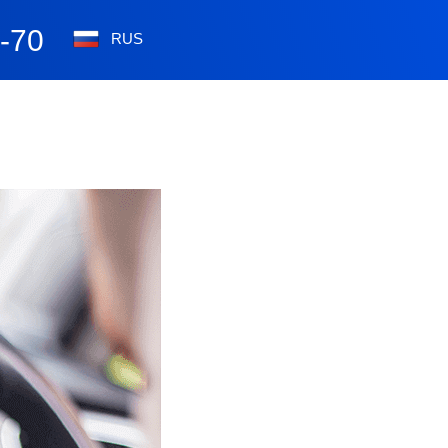
0-70
RUS