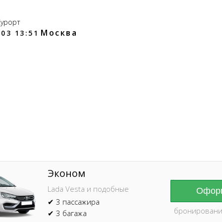
Курорт
Москва
03 13:51
Online брониров
время без пред
Эконом
Lada Vesta и подобные
Оформ
✔ 3 пассажира
бронировани
✔ 3 багажа