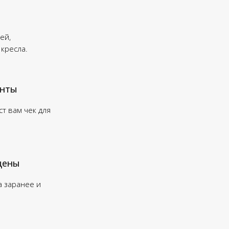
ей,
 кресла.
енты
т вам чек для
цены
а заранее и