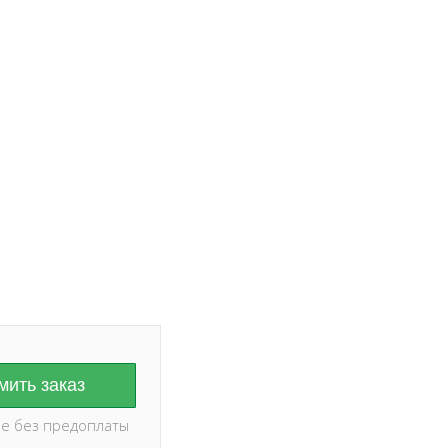
ание на дату и
оплаты ✅
ить заказ
е без предоплаты