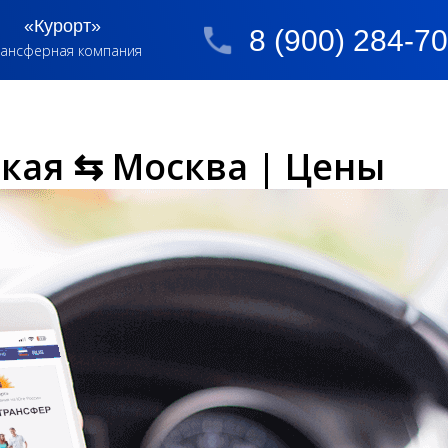
«Курорт»
8 (900) 284-7
ансферная компания
кая ⇆ Москва | Цены