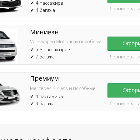
✔ 4 пассажира
бронировани
✔ 4 багажа
Минивэн
Volkswagen Mutlivan и подобные
Оформ
✔ 5-8 пассажиров
✔ 7 багажа
бронировани
Премиум
Mercedes S-class и подобные
Оформ
✔ 4 пассажира
✔ 4 багажа
бронировани