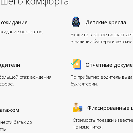
ашего комфорта
 ожидание
Детские кресла
ожидание бесплатно,
Укажите в заказе возраст дет
в наличии бустеры и детские
одители
Отчетные докум
 большой стаж вождения
По прибытию водитель выдас
нсфере.
бухгалтерии.
Фиксированные 
багажом
Стоимость поездки известн
нести багаж до
не изменится.
ить