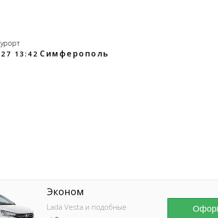
Курорт
Симферополь
27 13:42
Online брониров
время без пред
Эконом
Lada Vesta и подобные
Оформ