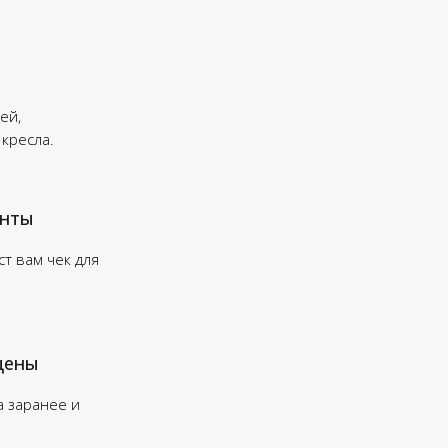
ей,
 кресла.
енты
т вам чек для
цены
а заранее и