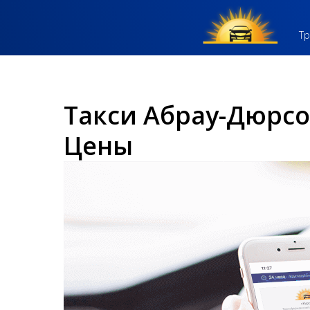
Тр
Такси Абрау-Дюрс
Цены