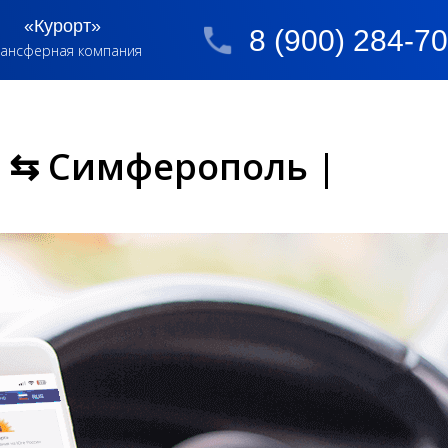
«Курорт»
8 (900) 284-7
ансферная компания
о ⇆ Симферополь |