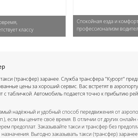
Спокойная езда и комфорт
овремя,
профессионализм водите
тствует классу
ер
такси (трансфер) заранее. Служба трансфера "Курорт" пред
ванные цены за хороший сервис. Вас встретят в аэропорту,
тят с табличкой. Автомобиль подается точно к прибытию рей
амый надёжный и удобный способ передвижения от аэропор
.п.), если вы цените своё время. В отличии от других онлайн
ерем предоплат. Заказывайте такси и трансфер без предопла
а назначения. Выгодно заказывать такси (трансфер) заранее