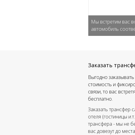
Мы встретим вас в
автомобиль соотве
Заказать трансф
Выгодно заказывать 
стоимость и фиксиро
связи, то вас встре
бесплатно.
Заказать трансфер с
отеля (гостиницы и.т
трансфера - мы не б
вас довезут до мест