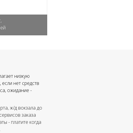
,
лей
лагает низкую
 если нет средств
са, ожидание -
та, ж/д вокзала до
 сервисов заказа
ты - платите когда
.