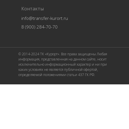
Контакты
info@transfer-kurort.ru
8 (900) 284-70-70
© 2014-2024 ТК «Курорт». Все права защищены Любая
информация, представленная на данном сайте, носит
исключительно информационный характер и ни при
каких условиях не является публичной офертой,
определяемой положениями статьи 437 ГК РФ.