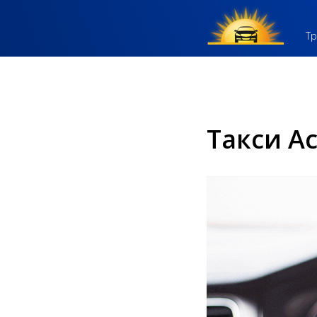
Тр
Такси А