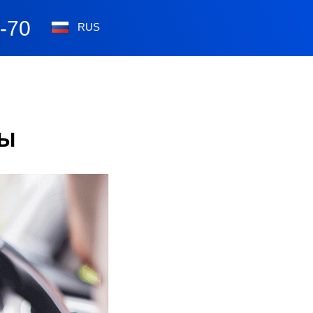
0-70
RUS
ны