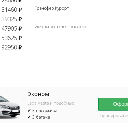
28600 ₽
Трансфер Курорт
31460 ₽
39325 ₽
47905 ₽
2024-04-03 14:07
МОСКВА
53625 ₽
Online брониров
время без пред
92950 ₽
Эконом
Lada Vesta и подобные
Оформ
✔ 3 пассажира
бронировани
✔ 3 багажа