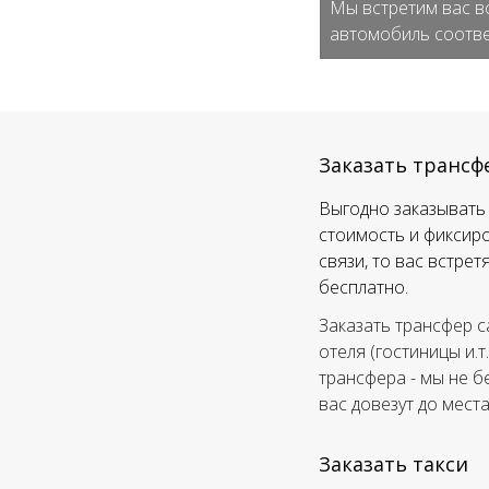
Мы встретим вас в
автомобиль соотве
Заказать трансф
Выгодно заказывать 
стоимость и фиксиро
связи, то вас встре
бесплатно.
Заказать трансфер с
отеля (гостиницы и.т
трансфера - мы не б
вас довезут до мест
Заказать такси