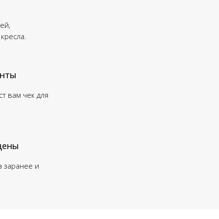
ей,
 кресла.
енты
т вам чек для
цены
а заранее и