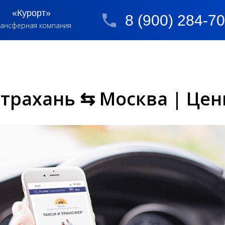
«Курорт»
8 (900) 284-7
ансферная компания
страхань ⇆ Москва | Це