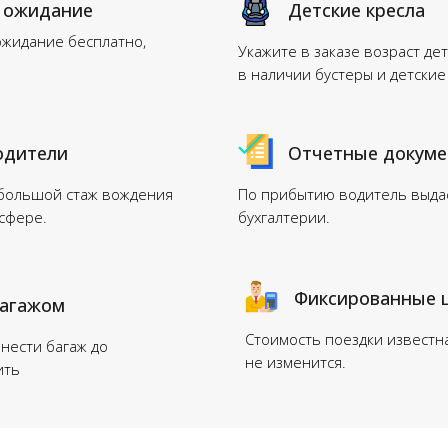
 ожидание
Детские кресла
ожидание бесплатно,
Укажите в заказе возраст дет
в наличии бустеры и детские
одители
Отчетные докум
 большой стаж вождения
По прибытию водитель выдас
нсфере.
бухгалтерии.
Фиксированные 
багажом
Стоимость поездки известн
нести багаж до
не изменится.
ить