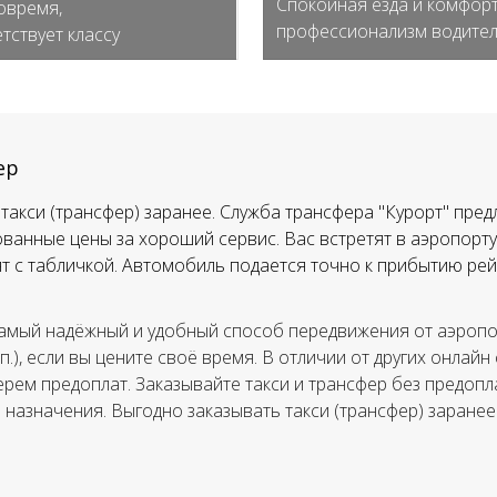
Спокойная езда и комфорт
овремя,
профессионализм водите
тствует классу
ер
такси (трансфер) заранее. Служба трансфера "Курорт" пред
ванные цены за хороший сервис. Вас встретят в аэропорту,
тят с табличкой. Автомобиль подается точно к прибытию рей
амый надёжный и удобный способ передвижения от аэропор
.п.), если вы цените своё время. В отличии от других онлайн
ерем предоплат. Заказывайте такси и трансфер без предопла
а назначения. Выгодно заказывать такси (трансфер) заранее