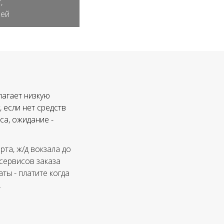
,
лей
лагает низкую
 если нет средств
са, ожидание -
та, ж/д вокзала до
 сервисов заказа
ты - платите когда
.