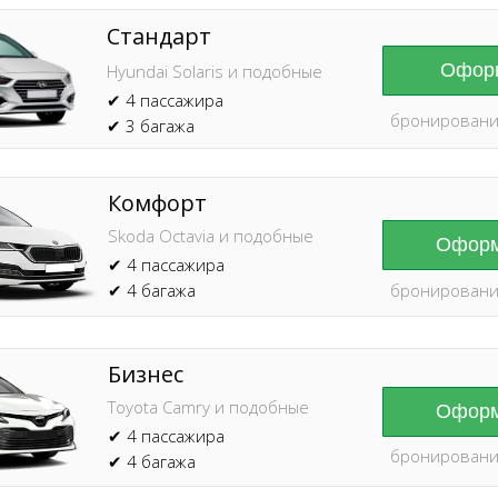
Стандарт
Оформ
Hyundai Solaris и подобные
✔ 4 пассажира
бронировани
✔ 3 багажа
Комфорт
Skoda Octavia и подобные
Оформ
✔ 4 пассажира
✔ 4 багажа
бронировани
Бизнес
Toyota Camry и подобные
Оформ
✔ 4 пассажира
бронировани
✔ 4 багажа