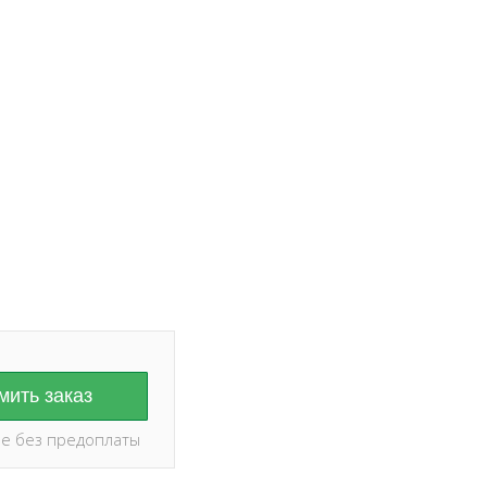
ание на дату и
оплаты ✅
ить заказ
е без предоплаты