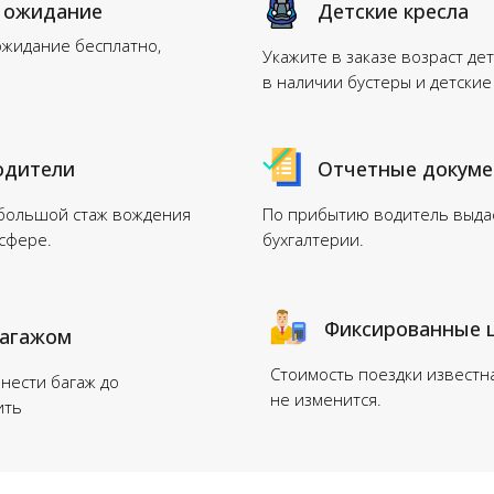
 ожидание
Детские кресла
ожидание бесплатно,
Укажите в заказе возраст дет
в наличии бустеры и детские
одители
Отчетные докум
 большой стаж вождения
По прибытию водитель выдас
нсфере.
бухгалтерии.
Фиксированные 
багажом
Стоимость поездки известн
нести багаж до
не изменится.
ить