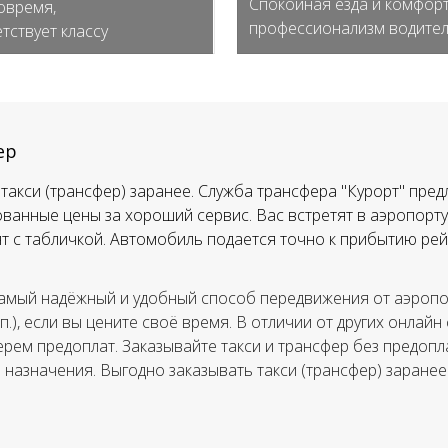
Спокойная езда и комфорт
овремя,
профессионализм водите
тствует классу
ер
такси (трансфер) заранее. Служба трансфера "Курорт" пред
ванные цены за хороший сервис. Вас встретят в аэропорту,
тят с табличкой. Автомобиль подается точно к прибытию рей
амый надёжный и удобный способ передвижения от аэропор
.п.), если вы цените своё время. В отличии от других онлайн
ерем предоплат. Заказывайте такси и трансфер без предопла
а назначения. Выгодно заказывать такси (трансфер) заранее