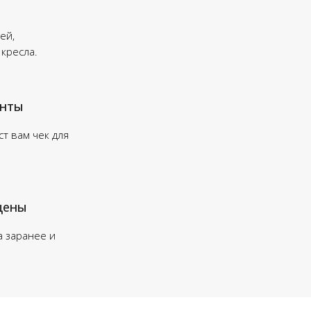
ей,
 кресла.
енты
т вам чек для
цены
а заранее и