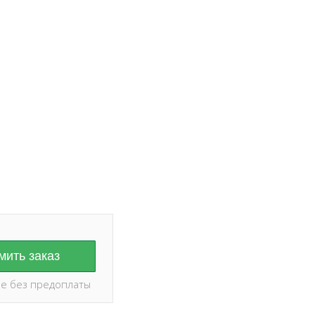
ание на дату и
оплаты ✅
ить заказ
е без предоплаты