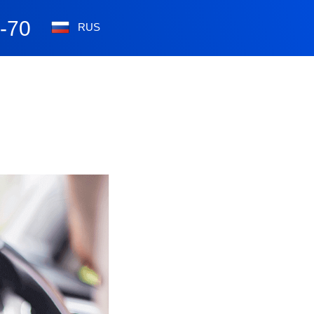
0-70
RUS