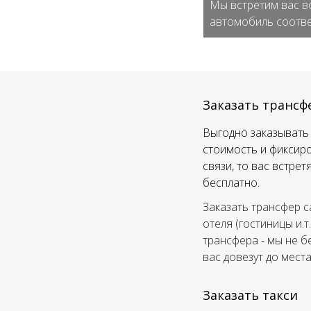
Мы встретим вас в
автомобиль соотве
Заказать трансф
Выгодно заказывать 
стоимость и фиксиро
связи, то вас встре
бесплатно.
Заказать трансфер с
отеля (гостиницы и.т
трансфера - мы не б
вас довезут до мест
Заказать такси