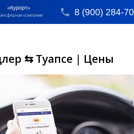
«Курорт»
8 (900) 284-7
ансферная компания
длер ⇆ Туапсе | Цены