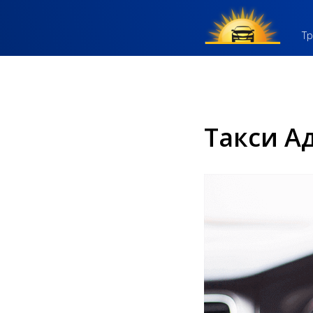
Тр
Такси А