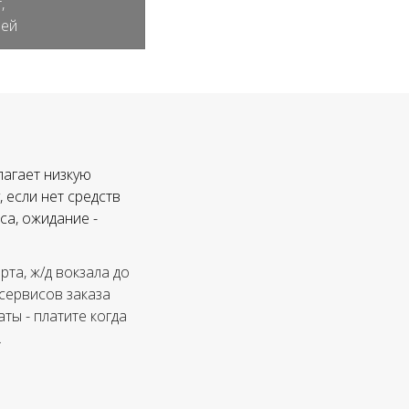
,
лей
лагает низкую
 если нет средств
са, ожидание -
та, ж/д вокзала до
 сервисов заказа
ты - платите когда
.