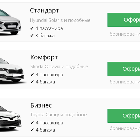
Стандарт
Оформ
Hyundai Solaris и подобные
✔ 4 пассажира
бронировани
✔ 3 багажа
Комфорт
Skoda Octavia и подобные
Оформ
✔ 4 пассажира
✔ 4 багажа
бронировани
Бизнес
Toyota Camry и подобные
Оформ
✔ 4 пассажира
бронировани
✔ 4 багажа