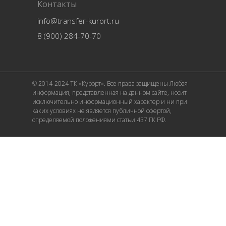
Контакты
info@transfer-kurort.ru
8 (900) 284-70-70
© 2014-2024 ТК «Курорт». Все права защищены Любая
информация, представленная на данном сайте, носит
исключительно информационный характер и ни при
каких условиях не является публичной офертой,
определяемой положениями статьи 437 ГК РФ.