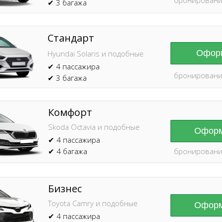
✔ 3 багажа
Стандарт
Оформ
Hyundai Solaris и подобные
✔ 4 пассажира
бронировани
✔ 3 багажа
Комфорт
Skoda Octavia и подобные
Оформ
✔ 4 пассажира
✔ 4 багажа
бронировани
Бизнес
Toyota Camry и подобные
Оформ
✔ 4 пассажира