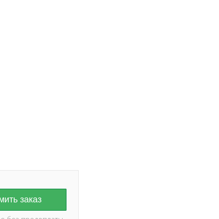
ание на дату и
оплаты ✅
ить заказ
е без предоплаты