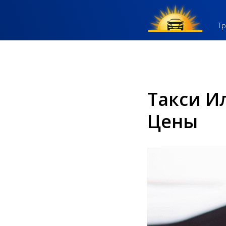
Тр
Такси И
Цены