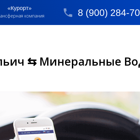
«Курорт»
8 (900) 284-7
ансферная компания
льич ⇆ Минеральные Во