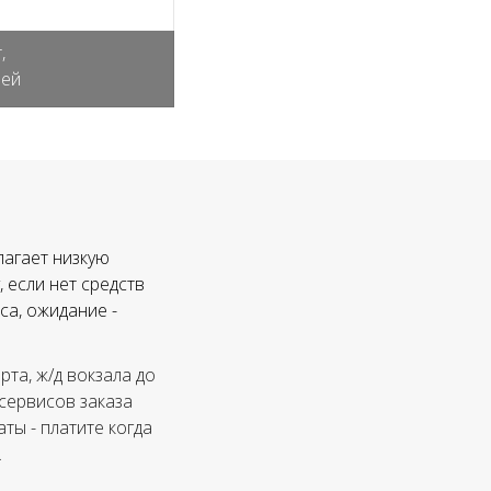
,
лей
лагает низкую
 если нет средств
са, ожидание -
та, ж/д вокзала до
 сервисов заказа
ты - платите когда
.