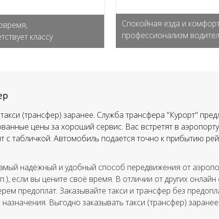
Спокойная езда и комфорт
овремя,
профессионализм водите
тствует классу
ер
такси (трансфер) заранее. Служба трансфера "Курорт" пред
ванные цены за хороший сервис. Вас встретят в аэропорту,
тят с табличкой. Автомобиль подается точно к прибытию рей
амый надёжный и удобный способ передвижения от аэропор
.п.), если вы цените своё время. В отличии от других онлайн
ерем предоплат. Заказывайте такси и трансфер без предопла
а назначения. Выгодно заказывать такси (трансфер) заранее