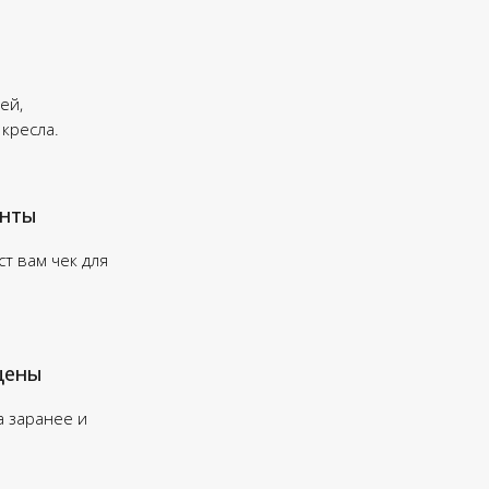
ей,
 кресла.
енты
т вам чек для
цены
а заранее и