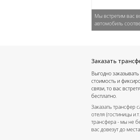
Мы встретим вас в
автомобиль соотве
Заказать трансф
Выгодно заказывать 
стоимость и фиксиро
связи, то вас встре
бесплатно.
Заказать трансфер с
отеля (гостиницы и.т
трансфера - мы не б
вас довезут до мест