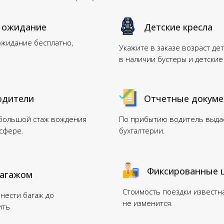
 ожидание
Детские кресла
ожидание бесплатно,
Укажите в заказе возраст дет
в наличии бустеры и детские
одители
Отчетные докум
 большой стаж вождения
По прибытию водитель выдас
нсфере.
бухгалтерии.
Фиксированные 
багажом
Стоимость поездки известн
нести багаж до
не изменится.
ить