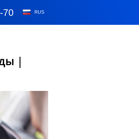
0-70
RUS
ды |