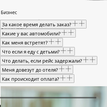
Бизнес
Toyota Camry и подобные
За какое время делать заказ?
✔ 4 пассажира
Какие у вас автомобили?
✔ 4 багажа
Как меня встретят?
Что если я еду с детьми?
Что делать, если рейс задержали?
Меня довезут до отеля?
Как происходит оплата?