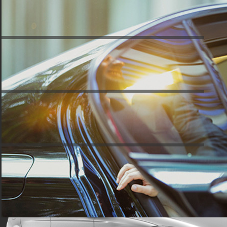
Выберите маршрут и автомобиль,
заполните заявку
Уточните детали вашей заявки и
подтвердите заказ
Минивэн
Мы встретим вас вовремя, автомобиль
Volkswagen Mutlivan и подобные
соответствует классу
✔ 5-8 пассажиров
✔ 7 багажа
Спокойная езда и комфорт,
профессионализм водителей