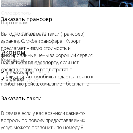
Сочи (Адлер)
Симферополь
Заказать трансфер
Партнёрам
Гостиницам и отелям
Выгодно заказывать такси (трансфер)
заранее. Служба трансфера "Курорт"
Транспортным компаниям
предлагает низкую стоимость и
Эконом
фиксированные цены за хороший сервис.
Контакты
Вас встретят в аэропорту, если нет
Lada Vesta и подобные
средств связи, то вас встретят с
info@transfer-kurort.ru
✔ 3 пассажира
табличкой. Автомобиль подается точно к
✔ 3 багажа
8 (900) 284-70-70
прибытию рейса, ожидание - бесплатно.
Заказать такси
В случае если у вас возникли какие-то
вопросы по поводу предоставляемых
услуг, можете позвонить по номеру 8