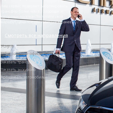
Наш сервис позволяет забронировать
трансфер более чем в 30 городах и
курортных посёлках.Постройте свой
маршрут, цена поездки известна заранее.
Смотреть все направления
Услуги
Центральные офисы
Заказать трансфер
Заказать экскурсию
Арендовать автомобиль
Анапа
Краснодар
Новороссийск
Геленджик