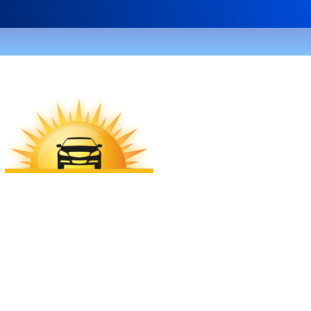
8 (900) 284-70-70
«Курорт»
Трансферная компания
24 часа
Круглосуточно
Почта
info@transfer-kurort.ru