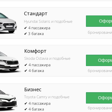
Стандарт
Оформ
Hyundai Solaris и подобные
✔ 4 пассажира
бронировани
✔ 3 багажа
Комфорт
Skoda Octavia и подобные
Оформ
✔ 4 пассажира
✔ 4 багажа
бронировани
Бизнес
Toyota Camry и подобные
Оформ
✔ 4 пассажира
бронировани
✔ 4 багажа