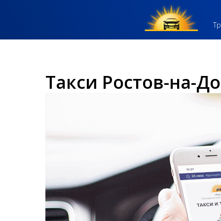
Тр
Такси Ростов-на-Д