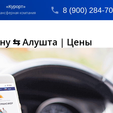
«Курорт»
8 (900) 284-7
ансферная компания
ону ⇆ Алушта | Цены