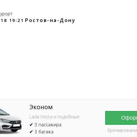
Курорт
Ростов-на-Дону
18 19:21
Online брониров
время без пред
Эконом
Lada Vesta и подобные
Оформ
✔ 3 пассажира
бронировани
✔ 3 багажа