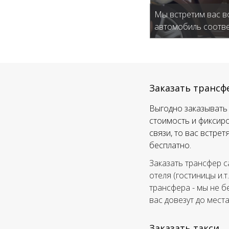
Мы встретим вас в
автомобиль соотве
Заказать трансф
Выгодно заказывать 
стоимость и фиксиро
связи, то вас встре
бесплатно.
Заказать трансфер с
отеля (гостиницы и.т
трансфера - мы не б
вас довезут до мест
Заказать такси