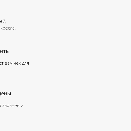
ей,
 кресла.
енты
т вам чек для
цены
а заранее и