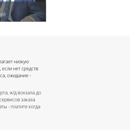
,
лей
лагает низкую
 если нет средств
са, ожидание -
та, ж/д вокзала до
 сервисов заказа
ты - платите когда
.