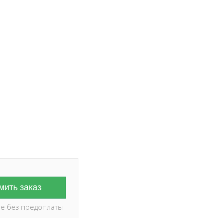
ание на дату и
оплаты ✅
ить заказ
е без предоплаты