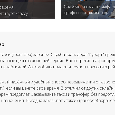
Спокойная езда и комфорт
овремя,
профессионализм водите
тствует классу
ер
такси (трансфер) заранее. Служба трансфера "Курорт" пред
ванные цены за хороший сервис. Вас встретят в аэропорту,
тят с табличкой. Автомобиль подается точно к прибытию рей
амый надёжный и удобный способ передвижения от аэропор
.п.), если вы цените своё время. В отличии от других онлайн
ерем предоплат. Заказывайте такси и трансфер без предопла
а назначения. Выгодно заказывать такси (трансфер) заранее