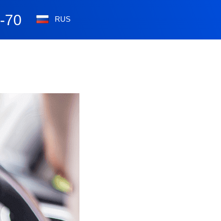
0-70
RUS