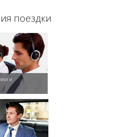
ия поездки
вки и