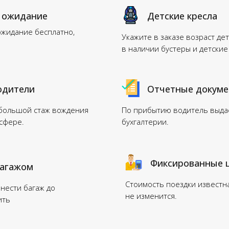
 ожидание
Детские кресла
ожидание бесплатно,
Укажите в заказе возраст дет
в наличии бустеры и детские
одители
Отчетные докум
 большой стаж вождения
По прибытию водитель выдас
нсфере.
бухгалтерии.
Фиксированные 
багажом
Стоимость поездки известн
нести багаж до
не изменится.
ить