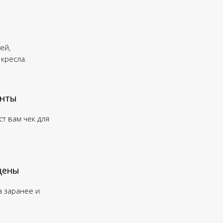
ей,
 кресла.
енты
т вам чек для
цены
а заранее и