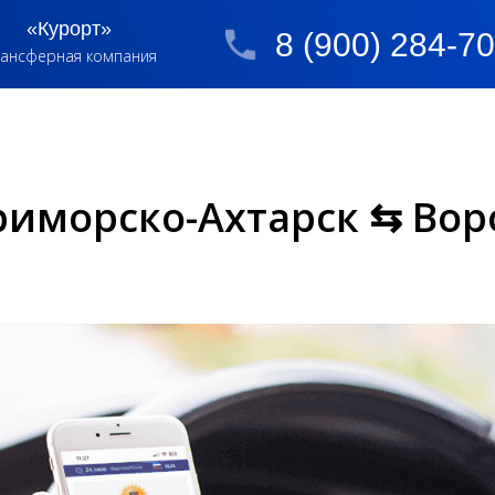
«Курорт»
8 (900) 284-7
ансферная компания
риморско-Ахтарск ⇆ Вор