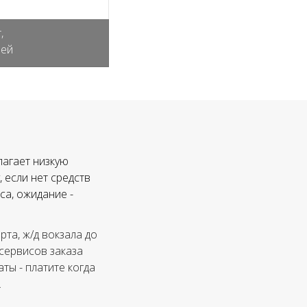
,
лей
лагает низкую
 если нет средств
са, ожидание -
та, ж/д вокзала до
 сервисов заказа
ты - платите когда
.