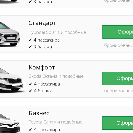
✔ 3 багажа
Стандарт
Оформ
Hyundai Solaris и подобные
✔ 4 пассажира
бронировани
✔ 3 багажа
Комфорт
Skoda Octavia и подобные
Оформ
✔ 4 пассажира
✔ 4 багажа
бронировани
Бизнес
Toyota Camry и подобные
Оформ
✔ 4 пассажира