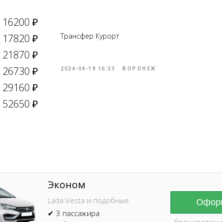
16200 ₽
Трансфер Курорт
17820 ₽
21870 ₽
26730 ₽
2024-04-19 16:33
ВОРОНЕЖ
29160 ₽
Online брониров
время без пред
52650 ₽
Эконом
Lada Vesta и подобные
Оформ
✔ 3 пассажира
бронировани