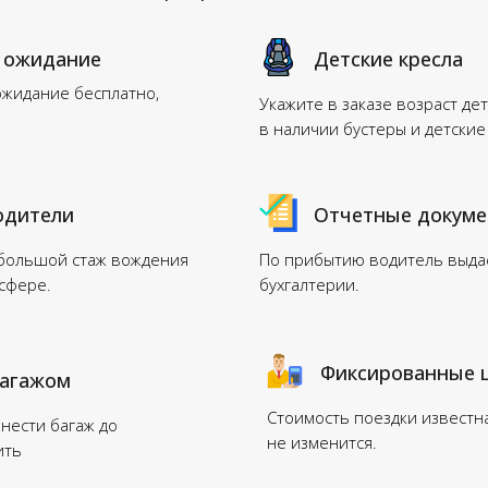
 ожидание
Детские кресла
ожидание бесплатно,
Укажите в заказе возраст дет
в наличии бустеры и детские
одители
Отчетные докум
 большой стаж вождения
По прибытию водитель выдас
нсфере.
бухгалтерии.
Фиксированные 
багажом
Стоимость поездки известн
нести багаж до
не изменится.
ить