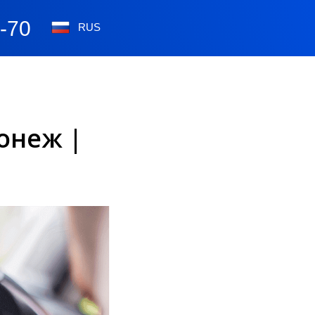
0-70
RUS
онеж |