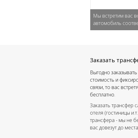
Мы встретим вас в
автомобиль соотве
Заказать трансф
Выгодно заказывать 
стоимость и фиксиро
связи, то вас встре
бесплатно.
Заказать трансфер с
отеля (гостиницы и.т
трансфера - мы не б
вас довезут до мест