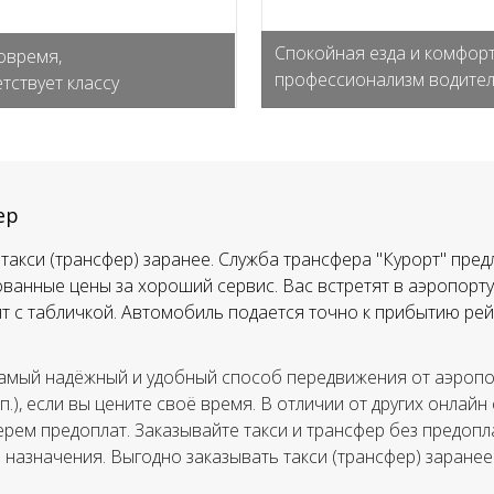
Спокойная езда и комфорт
овремя,
профессионализм водите
тствует классу
ер
такси (трансфер) заранее. Служба трансфера "Курорт" пред
ванные цены за хороший сервис. Вас встретят в аэропорту,
тят с табличкой. Автомобиль подается точно к прибытию рей
амый надёжный и удобный способ передвижения от аэропор
.п.), если вы цените своё время. В отличии от других онлайн
ерем предоплат. Заказывайте такси и трансфер без предопла
а назначения. Выгодно заказывать такси (трансфер) заранее