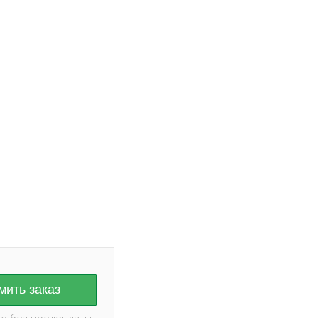
ание на дату и
оплаты ✅
ить заказ
е без предоплаты