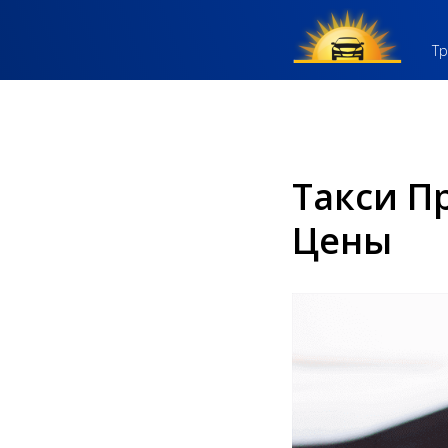
Тр
Такси П
Цены