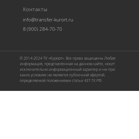
Контакты
info@transfer-kurort.ru
8 (900) 284-70-70
© 2014-2024 ТК «Курорт». Все права защищены Любая
информация, представленная на данном сайте, носит
исключительно информационный характер и ни при
каких условиях не является публичной офертой,
определяемой положениями статьи 437 ГК РФ.