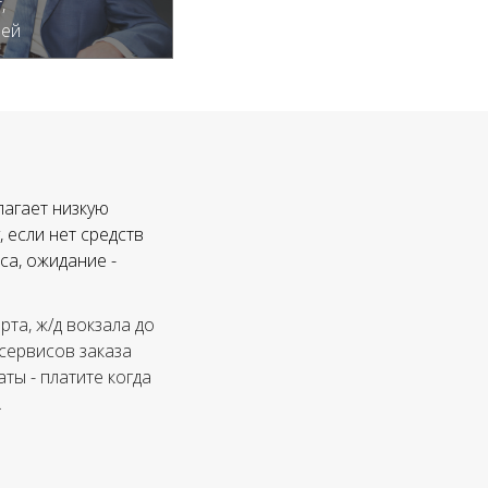
,
лей
лагает низкую
 если нет средств
са, ожидание -
та, ж/д вокзала до
 сервисов заказа
ты - платите когда
.