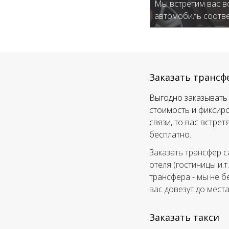
Мы встретим вас в
автомобиль соотве
Заказать трансф
Выгодно заказывать 
стоимость и фиксиро
связи, то вас встре
бесплатно.
Заказать трансфер с
отеля (гостиницы и.т
трансфера - мы не б
вас довезут до мест
Заказать такси