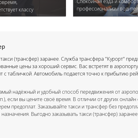
Спокойная езда и комфорт
овремя,
профессионализм водите
тствует классу
ер
такси (трансфер) заранее. Служба трансфера "Курорт" пред
ванные цены за хороший сервис. Вас встретят в аэропорту,
тят с табличкой. Автомобиль подается точно к прибытию рей
амый надёжный и удобный способ передвижения от аэропор
.п.), если вы цените своё время. В отличии от других онлайн
ерем предоплат. Заказывайте такси и трансфер без предопла
а назначения. Выгодно заказывать такси (трансфер) заранее