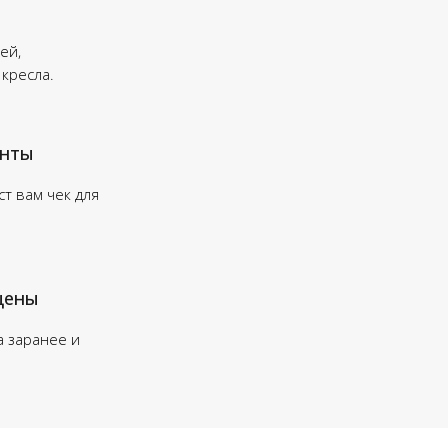
ей,
 кресла.
енты
т вам чек для
цены
а заранее и