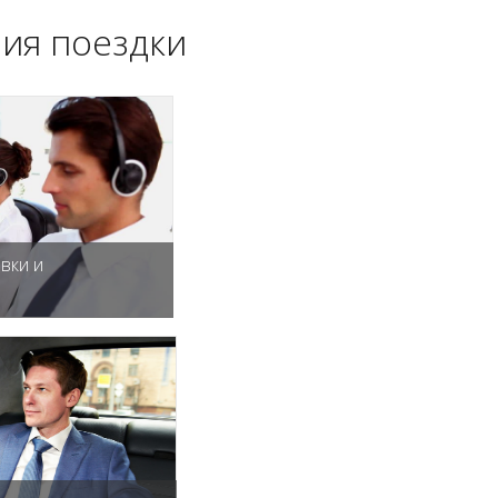
ия поездки
вки и