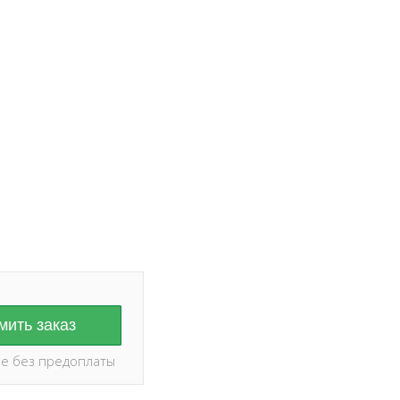
ание на дату и
оплаты ✅
ить заказ
е без предоплаты