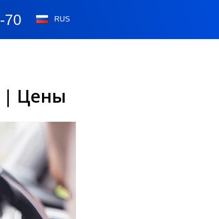
0-70
RUS
 | Цены