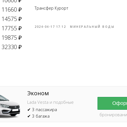
10600 ₽
Трансфер Курорт
11660 ₽
14575 ₽
17755 ₽
2024-04-17 17:12
МИНЕРАЛЬНЫЙ ВОДЫ
19875 ₽
Online брониров
время без пред
32330 ₽
Эконом
Lada Vesta и подобные
Оформ
✔ 3 пассажира
бронировани
✔ 3 багажа