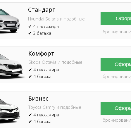
Стандарт
Оформ
Hyundai Solaris и подобные
✔ 4 пассажира
бронировани
✔ 3 багажа
Комфорт
Skoda Octavia и подобные
Оформ
✔ 4 пассажира
✔ 4 багажа
бронировани
Бизнес
Toyota Camry и подобные
Оформ
✔ 4 пассажира
бронировани
✔ 4 багажа