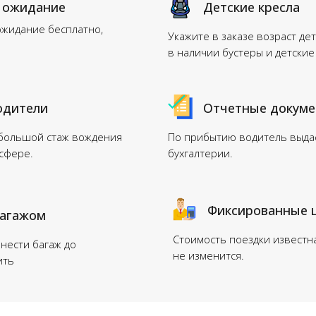
 ожидание
Детские кресла
ожидание бесплатно,
Укажите в заказе возраст дет
в наличии бустеры и детские
одители
Отчетные докум
 большой стаж вождения
По прибытию водитель выдас
нсфере.
бухгалтерии.
Фиксированные 
багажом
Стоимость поездки известн
нести багаж до
не изменится.
ить