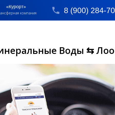
«Курорт»
8 (900) 284-7
ансферная компания
инеральные Воды ⇆ Лоо