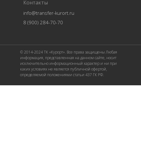
Контакты
info@transfer-kurort.ru
8 (900) 284-70-70
© 2014-2024 ТК «Курорт». Все права защищены Любая
информация, представленная на данном сайте, носит
исключительно информационный характер и ни при
каких условиях не является публичной офертой,
определяемой положениями статьи 437 ГК РФ.