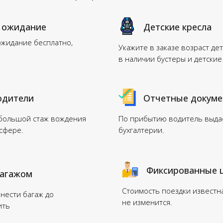
 ожидание
Детские кресла
ожидание бесплатно,
Укажите в заказе возраст дет
в наличии бустеры и детские
одители
Отчетные докум
 большой стаж вождения
По прибытию водитель выдас
нсфере.
бухгалтерии.
Фиксированные 
багажом
Стоимость поездки известн
нести багаж до
не изменится.
ить