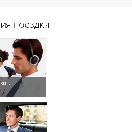
ия поездки
вки и