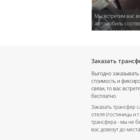
Мы встретим вас в
автомобиль соотве
Заказать трансф
Выгодно заказывать 
стоимость и фиксиро
связи, то вас встре
бесплатно.
Заказать трансфер с
отеля (гостиницы и.т
трансфера - мы не б
вас довезут до мест