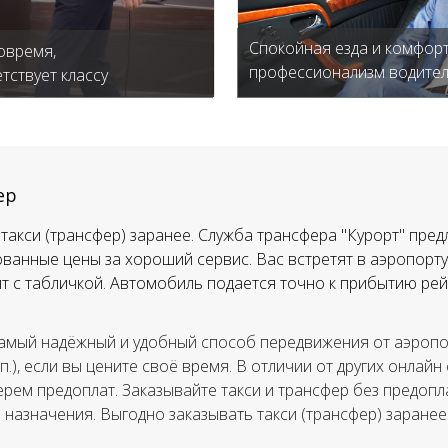
Спокойная езда и комфорт
овремя,
профессионализм водите
тствует классу
ер
такси (трансфер) заранее. Служба трансфера "Курорт" пред
ванные цены за хороший сервис. Вас встретят в аэропорту,
тят с табличкой. Автомобиль подается точно к прибытию рей
амый надёжный и удобный способ передвижения от аэропор
.п.), если вы цените своё время. В отличии от других онлайн
ерем предоплат. Заказывайте такси и трансфер без предопла
а назначения. Выгодно заказывать такси (трансфер) заранее