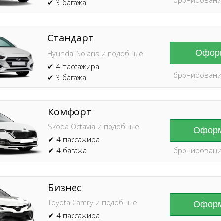
✔ 3 багажа
Стандарт
Оформ
Hyundai Solaris и подобные
✔ 4 пассажира
бронировани
✔ 3 багажа
Комфорт
Skoda Octavia и подобные
Оформ
✔ 4 пассажира
✔ 4 багажа
бронировани
Бизнес
Toyota Camry и подобные
Оформ
✔ 4 пассажира