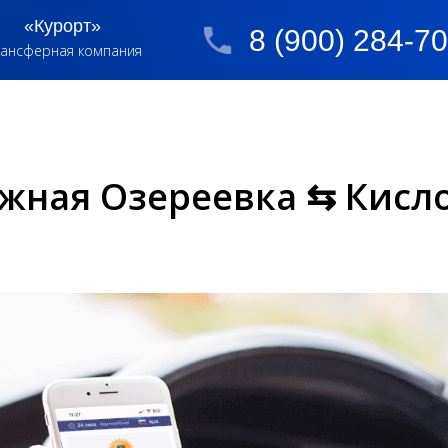
«Курорт»
8 (900) 284-7
ансферная компания
жная Озереевка ⇆ Кисло