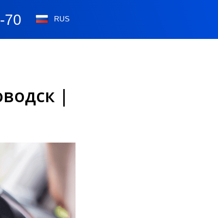
0-70
RUS
водск |