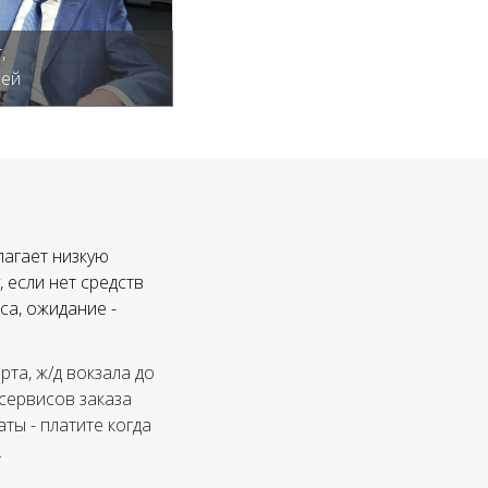
,
лей
лагает низкую
 если нет средств
са, ожидание -
та, ж/д вокзала до
 сервисов заказа
ты - платите когда
.