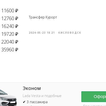
11600 ₽
Трансфер Курорт
12760 ₽
16240 ₽
19720 ₽
2024-05-23 18:21
КИСЛОВОДСК
22040 ₽
Online брониров
время без пред
35960 ₽
Эконом
Lada Vesta и подобные
Оформ
✔ 3 пассажира
бронировани