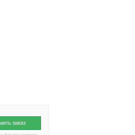
ание на дату и
оплаты ✅
ить заказ
е без предоплаты