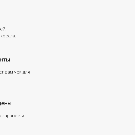
ей,
 кресла.
енты
т вам чек для
цены
а заранее и