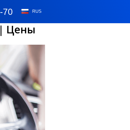
0-70
RUS
 | Цены