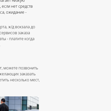
лагает низкую
 если нет средств
са, ожидание -
та, ж/д вокзала до
 сервисов заказа
ты - платите когда
.
уг, можете позвонить
, желающих заказать
етить несколько мест,