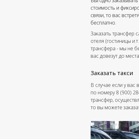
Выгодно заказывать 
стоимость и фиксиро
связи, то вас встре
бесплатно.
Заказать трансфер с
отеля (гостиницы и.т
трансфера - мы не б
вас довезут до мест
Заказать такси
В случае если у вас
по номеру 8 (900) 2
трансфер, осуществл
то вы можете заказа