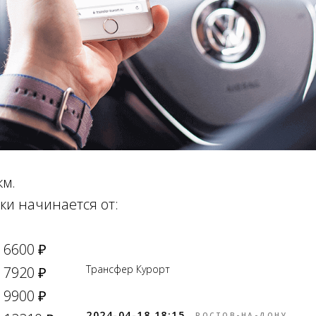
км.
ки начинается от:
6600 ₽
Трансфер Курорт
7920 ₽
Online брониров
время без пред
9900 ₽
2024-04-18 18:15
РОСТОВ-НА-ДОНУ