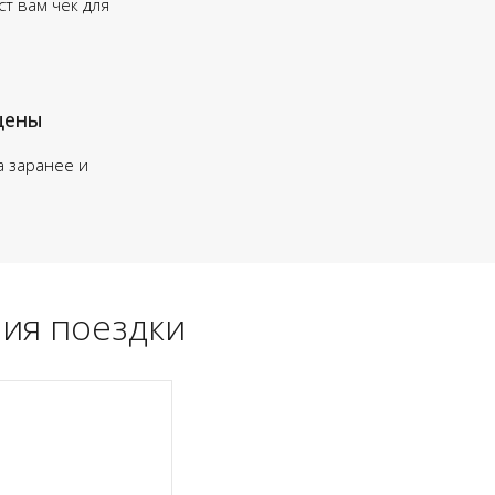
т вам чек для
цены
а заранее и
ия поездки