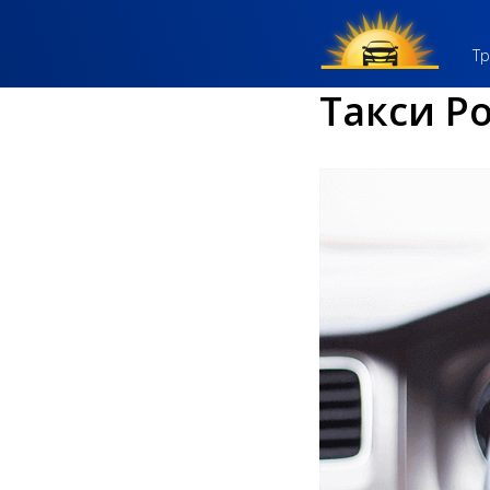
Тр
Такси Р