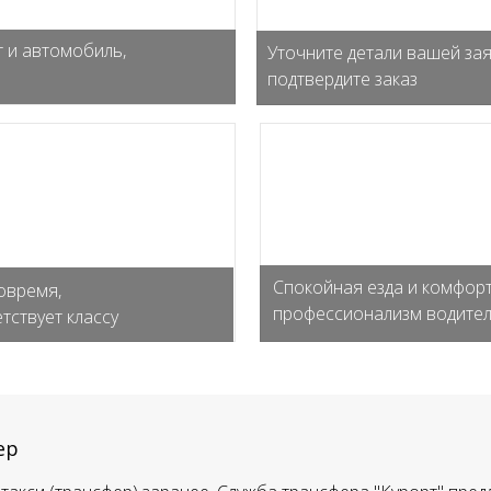
 и автомобиль,
Уточните детали вашей зая
подтвердите заказ
Спокойная езда и комфорт
овремя,
профессионализм водите
тствует классу
ер