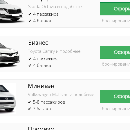
Skoda Octavia и подобные
Оформ
✔ 4 пассажира
✔ 4 багажа
бронировани
Бизнес
Toyota Camry и подобные
Оформ
✔ 4 пассажира
бронировани
✔ 4 багажа
Минивэн
Volkswagen Mutlivan и подобные
Оформ
✔ 5-8 пассажиров
✔ 7 багажа
бронировани
Премиум