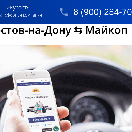
«Курорт»
8 (900) 284-7
ансферная компания
остов-на-Дону ⇆ Майкоп