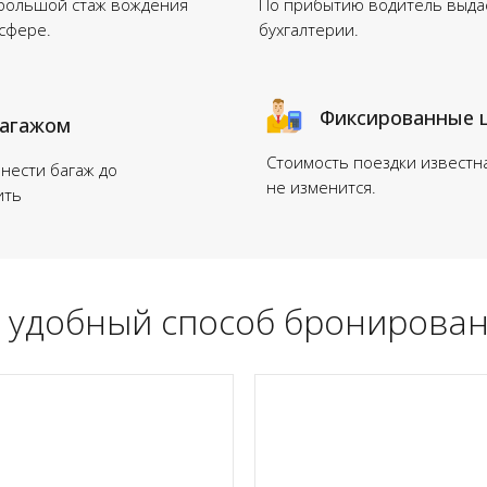
 большой стаж вождения
По прибытию водитель выдас
нсфере.
бухгалтерии.
Фиксированные 
багажом
Стоимость поездки известн
нести багаж до
не изменится.
ить
 удобный способ бронирован