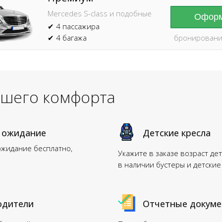
Mercedes S-class и подобные
Оформ
✔ 4 пассажира
✔ 4 багажа
бронировани
ашего комфорта
 ожидание
Детские кресла
ожидание бесплатно,
Укажите в заказе возраст дет
в наличии бустеры и детские
одители
Отчетные докум