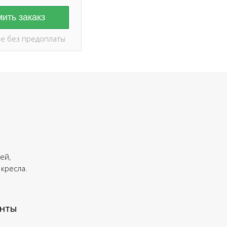
ить закакз
е без предоплаты
ей,
 кресла.
енты