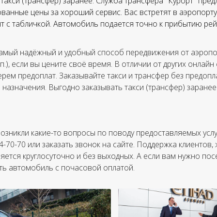
такси (трансфер) заранее. Служба трансфера "Курорт" пред
ванные цены за хороший сервис. Вас встретят в аэропорту,
тят с табличкой. Автомобиль подается точно к прибытию рей
амый надёжный и удобный способ передвижения от аэропор
.п.), если вы цените своё время. В отличии от других онлайн
ерем предоплат. Заказывайте такси и трансфер без предопла
а назначения. Выгодно заказывать такси (трансфер) заранее
 возникли какие-то вопросы по поводу предоставляемых усл
84-70-70 или заказать звонок на сайте. Поддержка клиентов
яется круглосуточно и без выходных. А если вам нужно пос
ть автомобиль с почасовой оплатой.