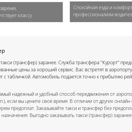
Спокойная езда и комфорт
овремя,
профессионализм водите
тствует классу
ер
такси (трансфер) заранее. Служба трансфера "Курорт" пред
ванные цены за хороший сервис. Вас встретят в аэропорту,
тят с табличкой. Автомобиль подается точно к прибытию рей
амый надёжный и удобный способ передвижения от аэропор
.п.), если вы цените своё время. В отличии от других онлайн
ерем предоплат. Заказывайте такси и трансфер без предопла
а назначения. Выгодно заказывать такси (трансфер) заранее