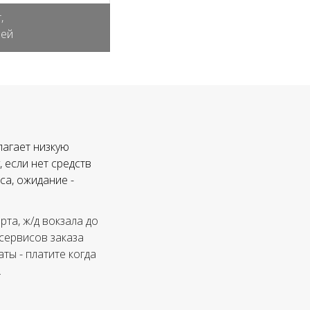
,
лей
лагает низкую
 если нет средств
са, ожидание -
та, ж/д вокзала до
 сервисов заказа
ты - платите когда
.