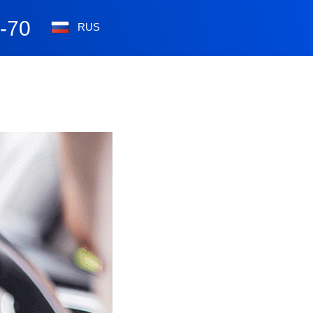
0-70
RUS