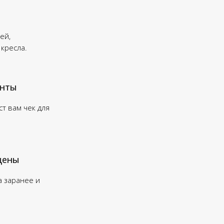
ей,
 кресла.
енты
т вам чек для
цены
а заранее и