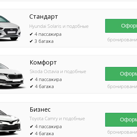
Стандарт
Оформ
Hyundai Solaris и подобные
✔ 4 пассажира
бронировани
✔ 3 багажа
Комфорт
Skoda Octavia и подобные
Оформ
✔ 4 пассажира
✔ 4 багажа
бронировани
Бизнес
Toyota Camry и подобные
Оформ
✔ 4 пассажира
бронировани
✔ 4 багажа