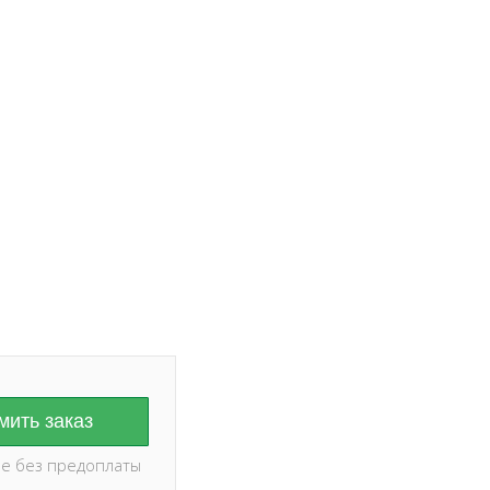
ание на дату и
оплаты ✅
ить заказ
е без предоплаты