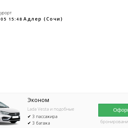
Курорт
Адлер (Сочи)
05 15:48
Online брониров
время без пред
Эконом
Lada Vesta и подобные
Оформ
✔ 3 пассажира
бронировани
✔ 3 багажа