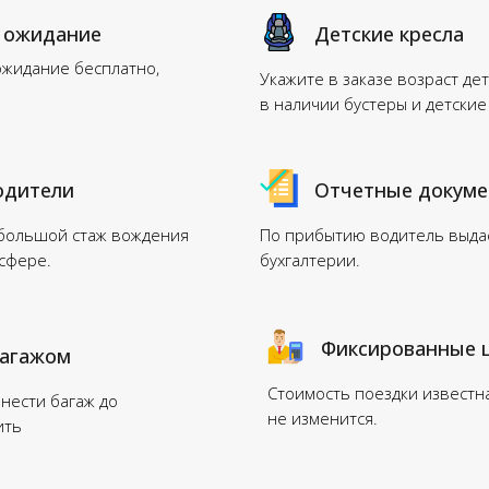
 ожидание
Детские кресла
ожидание бесплатно,
Укажите в заказе возраст дет
в наличии бустеры и детские
одители
Отчетные докум
 большой стаж вождения
По прибытию водитель выдас
нсфере.
бухгалтерии.
Фиксированные 
багажом
Стоимость поездки известн
нести багаж до
не изменится.
ить