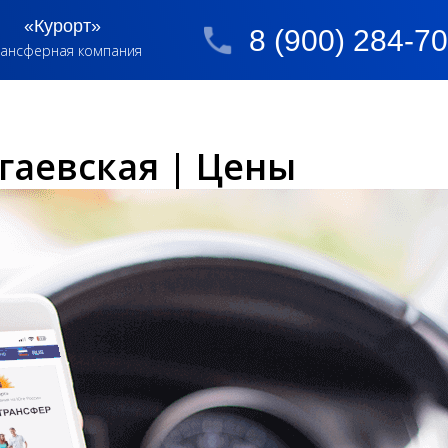
«Курорт»
8 (900) 284-7
ансферная компания
гаевская | Цены