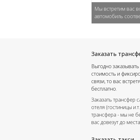
Мы встретим вас в
автомобиль соотве
Заказать трансф
Выгодно заказывать 
стоимость и фиксиро
связи, то вас встре
бесплатно.
Заказать трансфер с
отеля (гостиницы и.т
трансфера - мы не б
вас довезут до мест
Заказать такси