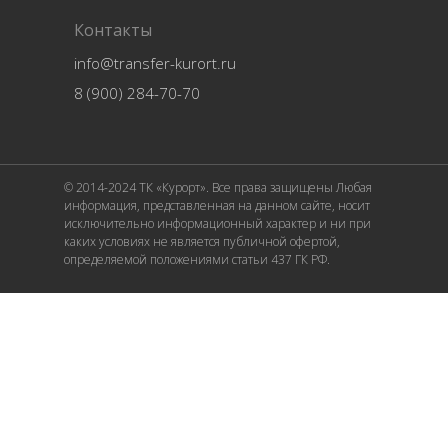
Контакты
info@transfer-kurort.ru
8 (900) 284-70-70
© 2014-2024 ТК «Курорт». Все права защищены Любая
информация, представленная на данном сайте, носит
исключительно информационный характер и ни при
каких условиях не является публичной офертой,
определяемой положениями статьи 437 ГК РФ.