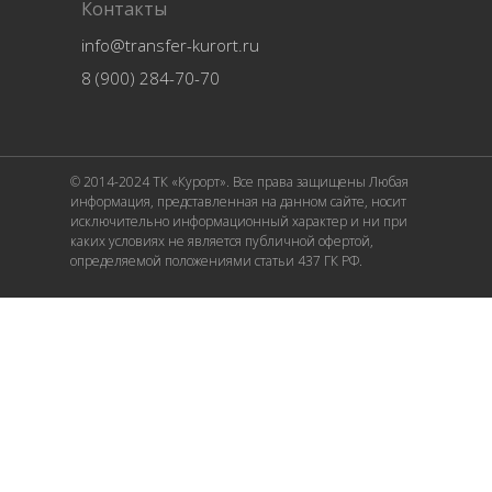
Контакты
info@transfer-kurort.ru
8 (900) 284-70-70
© 2014-2024 ТК «Курорт». Все права защищены Любая
информация, представленная на данном сайте, носит
исключительно информационный характер и ни при
каких условиях не является публичной офертой,
определяемой положениями статьи 437 ГК РФ.