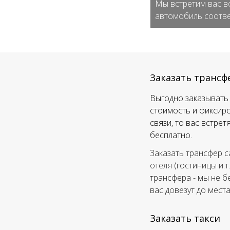
Мы встретим вас в
автомобиль соотве
Заказать трансф
Выгодно заказывать 
стоимость и фиксиро
связи, то вас встре
бесплатно.
Заказать трансфер с
отеля (гостиницы и.т
трансфера - мы не б
вас довезут до мест
Заказать такси