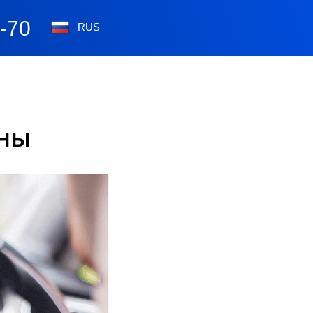
0-70
RUS
ены