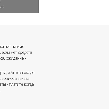
,
лей
лагает низкую
 если нет средств
са, ожидание -
та, ж/д вокзала до
 сервисов заказа
ты - платите когда
.