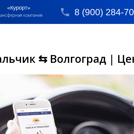
«Курорт»
8 (900) 284-7
ансферная компания
альчик ⇆ Волгоград | Ц