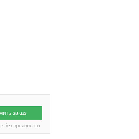
ание на дату и
оплаты ✅
ить заказ
е без предоплаты