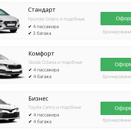
Стандарт
Оформ
Hyundai Solaris и подобные
✔ 4 пассажира
бронировани
✔ 3 багажа
Комфорт
Skoda Octavia и подобные
Оформ
✔ 4 пассажира
✔ 4 багажа
бронировани
Бизнес
Toyota Camry и подобные
Оформ
✔ 4 пассажира
бронировани
✔ 4 багажа