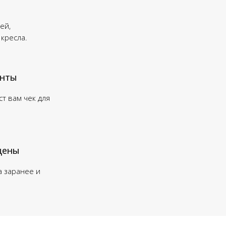
ей,
 кресла.
енты
т вам чек для
цены
а заранее и