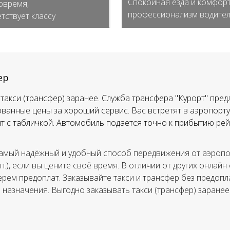
Спокойная езда и комфорт
овремя,
профессионализм водите
тствует классу
ер
такси (трансфер) заранее. Служба трансфера "Курорт" пред
ванные цены за хороший сервис. Вас встретят в аэропорту,
тят с табличкой. Автомобиль подается точно к прибытию рей
амый надёжный и удобный способ передвижения от аэропор
.п.), если вы цените своё время. В отличии от других онлайн
ерем предоплат. Заказывайте такси и трансфер без предопла
а назначения. Выгодно заказывать такси (трансфер) заранее