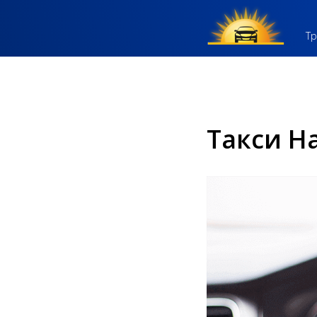
Тр
Такси Н