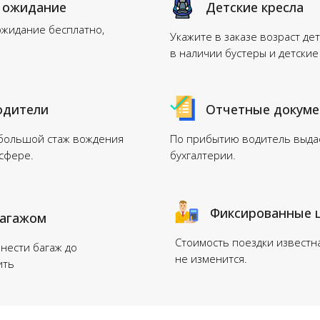
 ожидание
Детские кресла
ожидание бесплатно,
Укажите в заказе возраст дет
в наличии бустеры и детские
одители
Отчетные докум
 большой стаж вождения
По прибытию водитель выдас
нсфере.
бухгалтерии.
Фиксированные 
багажом
Стоимость поездки известн
нести багаж до
не изменится.
ить