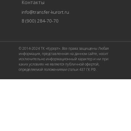
Контакты
info@transfer-kurort.ru
8 (900) 284-70-70
© 2014-2024 ТК «Курорт». Все права защищены Любая
информация, представленная на данном сайте, носит
исключительно информационный характер и ни при
каких условиях не является публичной офертой,
определяемой положениями статьи 437 ГК РФ.