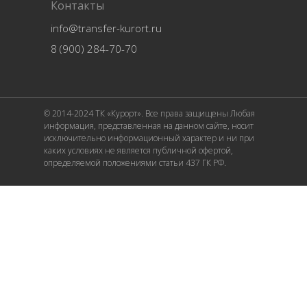
Контакты
info@transfer-kurort.ru
8 (900) 284-70-70
© 2014-2024 ТК «Курорт». Все права защищены Любая
информация, представленная на данном сайте, носит
исключительно информационный характер и ни при
каких условиях не является публичной офертой,
определяемой положениями статьи 437 ГК РФ.