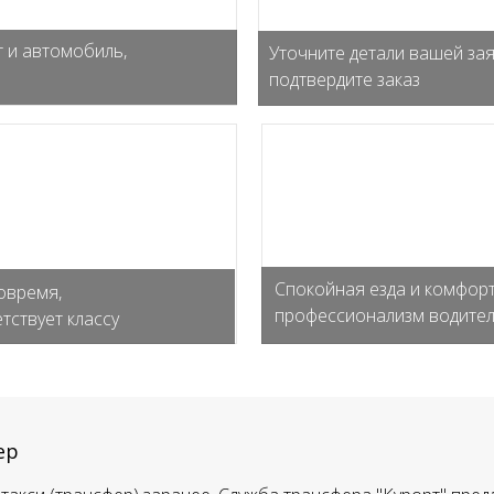
 и автомобиль,
Уточните детали вашей зая
подтвердите заказ
Спокойная езда и комфорт
овремя,
профессионализм водите
тствует классу
ер