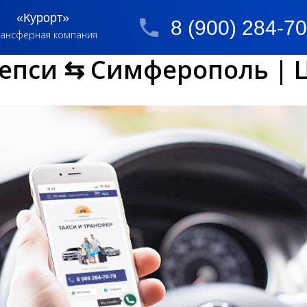
«Курорт»
8 (900) 284-7
ансферная компания
епси ⇆ Симферополь | 