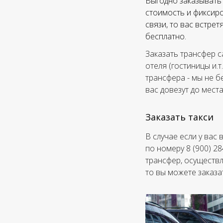
Выгодно заказывать 
стоимость и фиксиро
связи, то вас встре
бесплатно.
Заказать трансфер с
отеля (гостиницы и.т
трансфера - мы не б
вас довезут до мест
Заказать такси
В случае если у вас
по номеру 8 (900) 2
трансфер, осуществл
то вы можете заказа