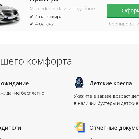
Mercedes S-class и подобные
Оформ
✔ 4 пассажира
✔ 4 багажа
бронировани
ашего комфорта
 ожидание
Детские кресла
ожидание бесплатно,
Укажите в заказе возраст дет
в наличии бустеры и детские
одители
Отчетные докум