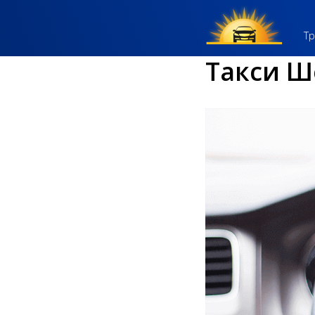
Тр
Такси Ш