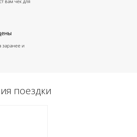
т вам чек для
цены
а заранее и
ия поездки