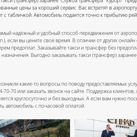
такси (трансфер) заранее. Служба трансфера "Курорт" пред
ванные цены за хороший сервис. Вас встретят в аэропорту,
тят с табличкой. Автомобиль подается точно к прибытию рей
амый надёжный и удобный способ передвижения от аэропор
.п.), если вы цените своё время. В отличии от других онлайн
ерем предоплат. Заказывайте такси и трансфер без предопла
а назначения. Выгодно заказывать такси (трансфер) заранее
 возникли какие-то вопросы по поводу предоставляемых усл
84-70-70 или заказать звонок на сайте. Поддержка клиентов
яется круглосуточно и без выходных. А если вам нужно пос
ть автомобиль с почасовой оплатой.