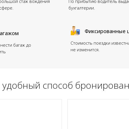
 большой стаж вождения
По прибытию водитель выдас
нсфере.
бухгалтерии.
Фиксированные 
багажом
Стоимость поездки известн
нести багаж до
не изменится.
ить
 удобный способ бронирован