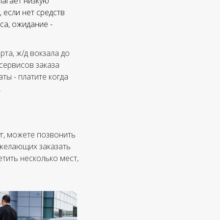
лагает низкую
 если нет средств
са, ожидание -
та, ж/д вокзала до
 сервисов заказа
ты - платите когда
.
уг, можете позвонить
, желающих заказать
етить несколько мест,