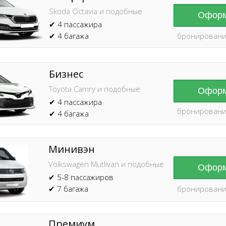
Skoda Octavia и подобные
Оформ
✔ 4 пассажира
✔ 4 багажа
бронировани
Бизнес
Toyota Camry и подобные
Оформ
✔ 4 пассажира
бронировани
✔ 4 багажа
Минивэн
Volkswagen Mutlivan и подобные
Оформ
✔ 5-8 пассажиров
✔ 7 багажа
бронировани
Премиум