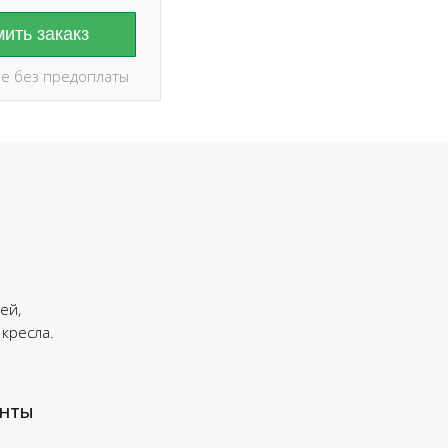
ить закакз
е без предоплаты
ей,
 кресла.
енты