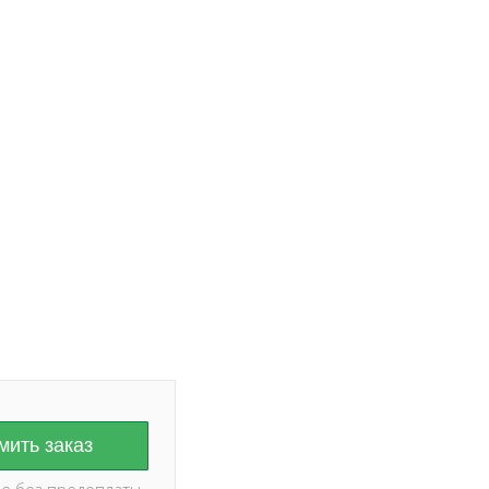
ание на дату и
оплаты ✅
ить заказ
е без предоплаты