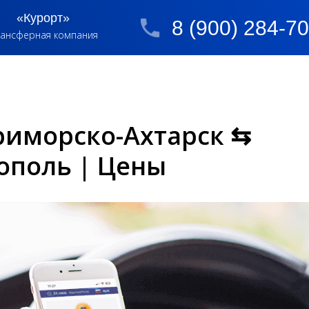
«Курорт»
8 (900) 284-7
ансферная компания
риморско-Ахтарск ⇆
поль | Цены