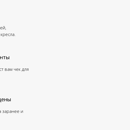
ей,
 кресла.
енты
т вам чек для
цены
а заранее и