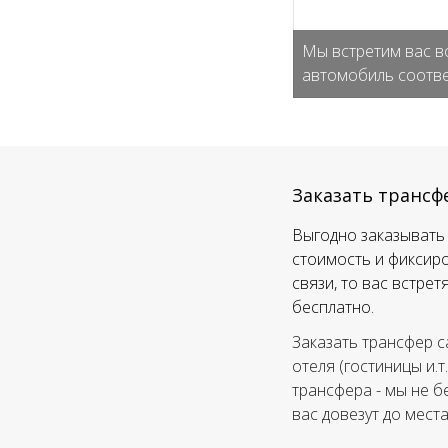
Мы встретим вас в
автомобиль соотве
Заказать трансф
Выгодно заказывать 
стоимость и фиксиро
связи, то вас встре
бесплатно.
Заказать трансфер с
отеля (гостиницы и.т
трансфера - мы не б
вас довезут до мест