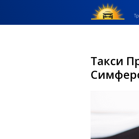
Тр
Такси П
Симферо