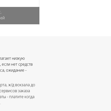
,
лей
лагает низкую
 если нет средств
са, ожидание -
та, ж/д вокзала до
 сервисов заказа
ты - платите когда
.