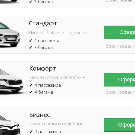
✔ 3 багажа
Стандарт
Оформ
Hyundai Solaris и подобные
✔ 4 пассажира
бронировани
✔ 3 багажа
Комфорт
Skoda Octavia и подобные
Оформ
✔ 4 пассажира
✔ 4 багажа
бронировани
Бизнес
Toyota Camry и подобные
Оформ
✔ 4 пассажира