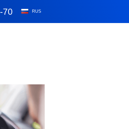
0-70
RUS