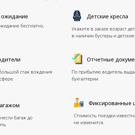
 ожидание
Детские кресла
ожидание бесплатно,
Укажите в заказе возраст дет
в наличии бустеры и детские
одители
Отчетные докум
 большой стаж вождения
По прибытию водитель выдас
нсфере.
бухгалтерии.
Фиксированные 
багажом
Стоимость поездки известн
нести багаж до
не изменится.
ить