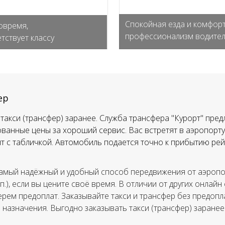
Спокойная езда и комфорт
овремя,
профессионализм водите
тствует классу
ер
такси (трансфер) заранее. Служба трансфера "Курорт" пред
ванные цены за хороший сервис. Вас встретят в аэропорту,
тят с табличкой. Автомобиль подается точно к прибытию рей
амый надёжный и удобный способ передвижения от аэропор
.п.), если вы цените своё время. В отличии от других онлайн
ерем предоплат. Заказывайте такси и трансфер без предопла
а назначения. Выгодно заказывать такси (трансфер) заранее