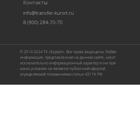
Контакты
info@transfer-kurort.ru
8 (900) 284-70-70
© 2014-2024 ТК «Курорт». Все права защищены Любая
информация, представленная на данном сайте, носит
исключительно информационный характер и ни при
каких условиях не является публичной офертой,
определяемой положениями статьи 437 ГК РФ.