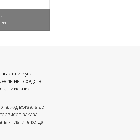
,
лей
лагает низкую
 если нет средств
са, ожидание -
та, ж/д вокзала до
 сервисов заказа
ты - платите когда
.