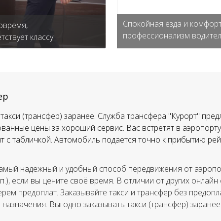
Спокойная езда и комфорт
овремя,
профессионализм водите
тствует классу
ер
такси (трансфер) заранее. Служба трансфера "Курорт" пред
ванные цены за хороший сервис. Вас встретят в аэропорту,
тят с табличкой. Автомобиль подается точно к прибытию рей
амый надёжный и удобный способ передвижения от аэропор
.п.), если вы цените своё время. В отличии от других онлайн
ерем предоплат. Заказывайте такси и трансфер без предопла
а назначения. Выгодно заказывать такси (трансфер) заранее