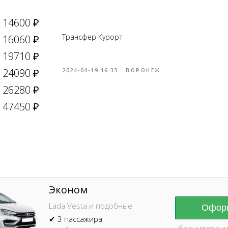
14600 ₽
Трансфер Курорт
16060 ₽
19710 ₽
24090 ₽
2024-04-19 16:35
ВОРОНЕЖ
26280 ₽
Online брониров
время без пред
47450 ₽
Эконом
Lada Vesta и подобные
Оформ
✔ 3 пассажира
бронировани