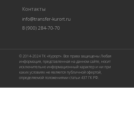
Контакты
info@transfer-kurort.ru
8 (900) 284-70-70
© 2014-2024 ТК «Курорт». Все права защищены Любая
информация, представленная на данном сайте, носит
исключительно информационный характер и ни при
каких условиях не является публичной офертой,
определяемой положениями статьи 437 ГК РФ.