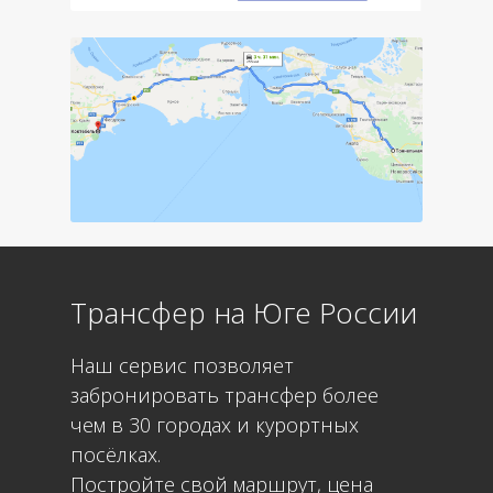
Трансфер на Юге России
Наш сервис позволяет
забронировать трансфер более
чем в 30 городах и курортных
посёлках.
Постройте свой маршрут, цена