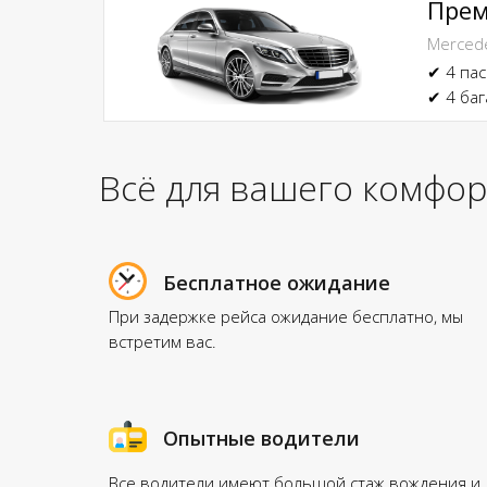
Пре
Mercede
✔ 4 па
✔ 4 ба
Всё для вашего комфор
Бесплатное ожидание
При задержке рейса ожидание бесплатно, мы
встретим вас.
Опытные водители
Все водители имеют большой стаж вождения и