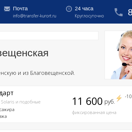
Почта
24 часа
info@transfer-kurort.ru
Круглосуточно
вещенская
енскую и из Благовещенской.
дарт
-1
11 600
руб.
 Solaris и подобные
ссажира
фиксированная цена
ажа