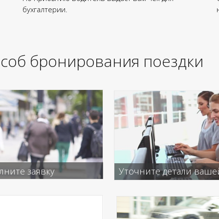
бухгалтерии.
особ бронирования поездки
лните заявку
Уточните детали вашей