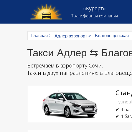
«Курорт»
Трансферная компания
Главная >
Благовещенская
Адлер аэропорт >
Такси Адлер ⇆ Благо
Встречаем в аэропорту Сочи.
Такси в двух направлениях: в Благовещ
Стан
Hyundai
✔ 4 па
✔ 4 баг