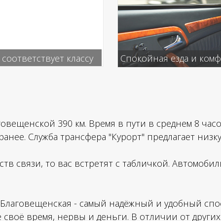
соответствует классу
Спокойная езда и ком
овещенской 390 км. Время в пути в среднем 8 часо
аранее. Служба трансфера "Курорт" предлагает ни
дств связи, то вас встретят с табличкой. Автомоб
в Благовещенская - самый надёжный и удобный сп
те своё время, нервы и деньги. В отличии от други