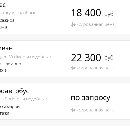
ес
18 400
 Camry и подобные
руб.
ссажира
фиксированная цена
гажа
ивэн
22 300
руб.
gen Mutliven и подобные
пассажиров
фиксированная цена
ажа
оавтобус
по запросу
s Sprinter и подобные
ассажиров
фиксированная цена
гажа