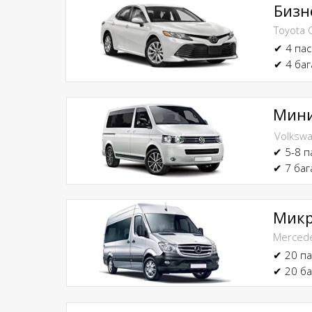
Бизн
Toyota
✔ 4 па
✔ 4 ба
Мин
Volkswa
✔ 5-8 
✔ 7 баг
Микр
Mercede
✔ 20 п
✔ 20 ба