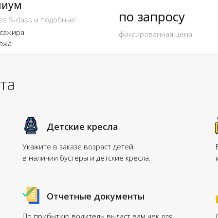
миум
по запросу
s S-class и подобные
ссажира
фиксированная цена
гажа
та
Детские кресла
Укажите в заказе возраст детей,
в наличии бустеры и детские кресла.
Отчетные документы
По прибытию водитель выдаст вам чек для